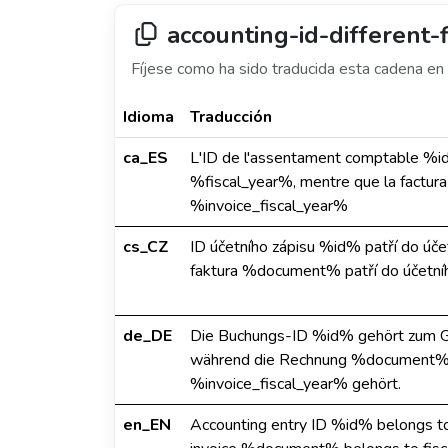
accounting-id-different-f
Fíjese como ha sido traducida esta cadena en 
Idioma
Traducción
ca_ES
L'ID de l'assentament comptable %id%
%fiscal_year%, mentre que la factur
%invoice_fiscal_year%
cs_CZ
ID účetního zápisu %id% patří do úč
faktura %document% patří do účetní
de_DE
Die Buchungs-ID %id% gehört zum Ge
während die Rechnung %document% 
%invoice_fiscal_year% gehört.
en_EN
Accounting entry ID %id% belongs to 