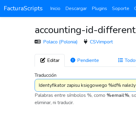
FacturaScripts
Inicio
Descargar
Plugins
Soporte
accounting-id-different
Polaco (Polonia)
CSVimport
Editar
Pendiente
Todo
1
Traducción
Palabras entre símbolos %, como
%email%
, s
eliminar, ni traducir.