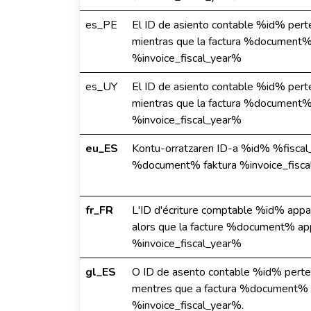
es_PE
El ID de asiento contable %id% perte
mientras que la factura %document% 
%invoice_fiscal_year%
es_UY
El ID de asiento contable %id% perte
mientras que la factura %document% 
%invoice_fiscal_year%
eu_ES
Kontu-orratzaren ID-a %id% %fiscal
%document% faktura %invoice_fisca
fr_FR
L'ID d'écriture comptable %id% appar
alors que la facture %document% appa
%invoice_fiscal_year%
gl_ES
O ID de asento contable %id% perten
mentres que a factura %document% p
%invoice_fiscal_year%.