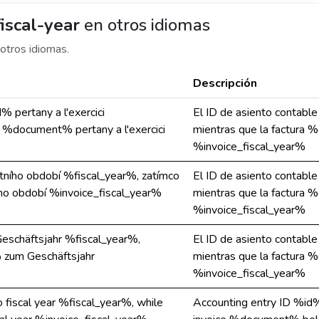
iscal-year
en otros idiomas
otros idiomas.
Descripción
 pertany a l'exercici
El ID de asiento contabl
a %document% pertany a l'exercici
mientras que la factura 
%invoice_fiscal_year%
etního období %fiscal_year%, zatímco
El ID de asiento contabl
ho období %invoice_fiscal_year%
mientras que la factura 
%invoice_fiscal_year%
schäftsjahr %fiscal_year%,
El ID de asiento contabl
zum Geschäftsjahr
mientras que la factura 
%invoice_fiscal_year%
fiscal year %fiscal_year%, while
Accounting entry ID %id%