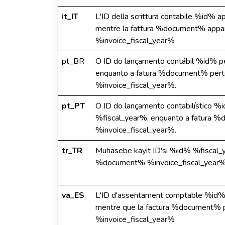
it_IT
L'ID della scrittura contabile %id% ap
mentre la fattura %document% apparti
%invoice_fiscal_year%
pt_BR
O ID do lançamento contábil %id% pe
enquanto a fatura %document% perte
%invoice_fiscal_year%.
pt_PT
O ID do lançamento contabilístico %i
%fiscal_year%, enquanto a fatura %
%invoice_fiscal_year%.
tr_TR
Muhasebe kayıt ID'si %id% %fiscal_y
%document% %invoice_fiscal_year% m
va_ES
L'ID d'assentament comptable %id% p
mentre que la factura %document% pe
%invoice_fiscal_year%