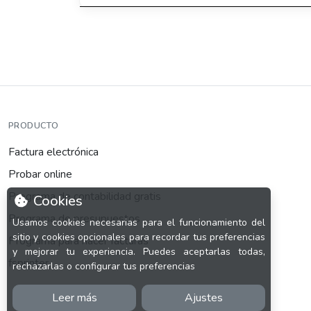
PRODUCTO
Factura electrónica
Probar online
Programa de contabilidad gratis
Cookies
Programa de presupuestos
Usamos cookies necesarias para el funcionamiento del
sitio y cookies opcionales para recordar tus preferencias
Programa para hacer facturas
y mejorar tu experiencia. Puedes aceptarlas todas,
fsprinter
rechazarlas o configurar tus preferencias
Leer más
Ajustes