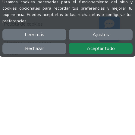
Usamos cookies necesarias para el funcionamiento del sitio y
INFORMACIÓN
cookies opcionales para recordar tus preferencias y mejorar tu
Facebook
experiencia. Puedes aceptarlas todas, rechazarlas o configurar tus
preferencias
Polícita de cookies
Política de privacidad
Leer más
Ajustes
Soporte
Términos y condiciones
Rechazar
Aceptar todo
Twitter
YouTube
MÁS
FactuCon
Normativa de facturación
Programa de Partners
Kit Digital