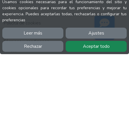
Usamos cookies necesarias para el funcionamiento del sitio y
INFORMACIÓN
cookies opcionales para recordar tus preferencias y mejorar tu
Facebook
experiencia. Puedes aceptarlas todas, rechazarlas o configurar tus
preferencias
Polícita de cookies
Política de privacidad
Leer más
Ajustes
Soporte
Términos y condiciones
Rechazar
Aceptar todo
Twitter
YouTube
MÁS
FactuCon
Normativa de facturación
Programa de Partners
Kit Digital