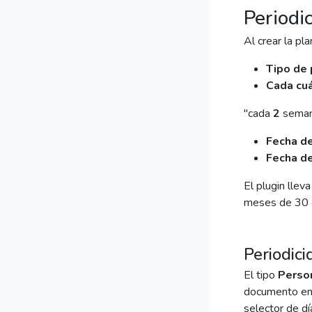
Periodi
Al crear la plan
Tipo de 
Cada cu
"cada
2
semana
Fecha de
Fecha d
El plugin llev
meses de 30 o
Periodic
El tipo
Perso
documento en
selector de dí