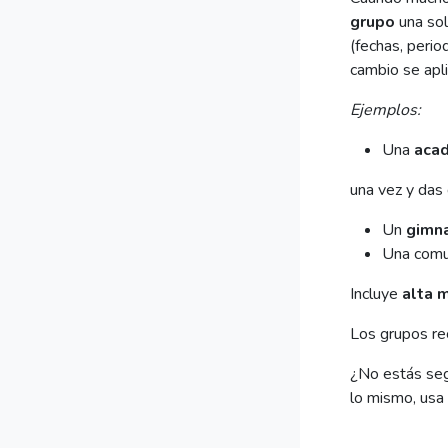
grupo
una sol
(fechas, perio
cambio se apli
Ejemplos:
Una
acad
una vez y das 
Un
gimn
Una comun
Incluye
alta 
Los grupos re
¿No estás segu
lo mismo, usa