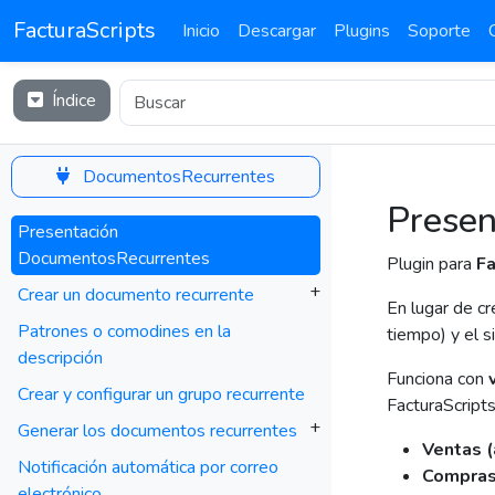
FacturaScripts
Inicio
Descargar
Plugins
Soporte
Índice
DocumentosRecurrentes
Presen
Presentación
DocumentosRecurrentes
Plugin para
Fa
+
Crear un documento recurrente
En lugar de c
Patrones o comodines en la
tiempo) y el 
descripción
Funciona con
Crear y configurar un grupo recurrente
FacturaScripts
+
Generar los documentos recurrentes
Ventas (
Notificación automática por correo
Compras
electrónico