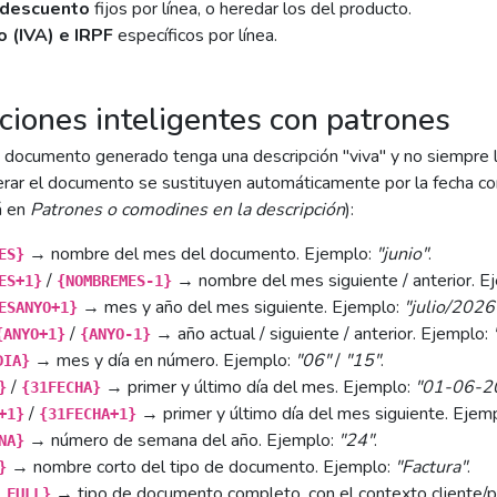
 descuento
fijos por línea, o heredar los del producto.
 (IVA) e IRPF
específicos por línea.
ciones inteligentes con patrones
 documento generado tenga una descripción "viva" y no siempre
erar el documento se sustituyen automáticamente por la fecha cor
á en
Patrones o comodines en la descripción
):
→ nombre del mes del documento. Ejemplo:
"junio"
.
ES}
/
→ nombre del mes siguiente / anterior. E
ES+1}
{NOMBREMES-1}
→ mes y año del mes siguiente. Ejemplo:
"julio/2026
ESANYO+1}
/
→ año actual / siguiente / anterior. Ejemplo:
{ANYO+1}
{ANYO-1}
→ mes y día en número. Ejemplo:
"06"
/
"15"
.
DIA}
/
→ primer y último día del mes. Ejemplo:
"01-06-2
}
{31FECHA}
/
→ primer y último día del mes siguiente. Ejem
+1}
{31FECHA+1}
→ número de semana del año. Ejemplo:
"24"
.
NA}
→ nombre corto del tipo de documento. Ejemplo:
"Factura"
.
}
→ tipo de documento completo, con el contexto cliente/
_FULL}