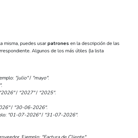
 la misma, puedes usar
patrones
en la descripción de las
respondiente. Algunos de los más útiles (la lista
jemplo:
"julio"
/
"mayo"
.
"
.
"2026"
/
"2027"
/
"2025"
.
026"
/
"30-06-2026"
.
plo:
"01-07-2026"
/
"31-07-2026"
.
proveedor. Ejemplo:
"Factura de Cliente"
.