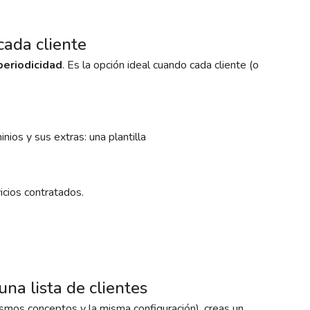
 cada cliente
periodicidad
. Es la opción ideal cuando cada cliente (o
nios y sus extras: una plantilla
icios contratados.
na lista de clientes
smos conceptos y la misma configuración), creas un