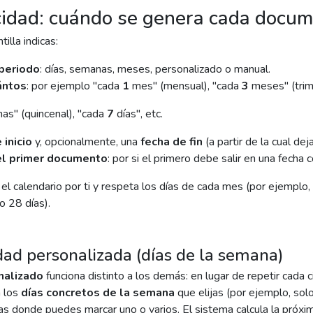
cidad: cuándo se genera cada docu
tilla indicas:
periodo
: días, semanas, meses, personalizado o manual.
ántos
: por ejemplo "cada
1
mes" (mensual), "cada
3
meses" (trime
s" (quincenal), "cada
7
días", etc.
 inicio
y, opcionalmente, una
fecha de fin
(a partir de la cual d
el primer documento
: por si el primero debe salir en una fecha c
a el calendario por ti y respeta los días de cada mes (por ejemplo
 28 días).
idad personalizada (días de la semana)
nalizado
funciona distinto a los demás: en lugar de repetir cada
 los
días concretos de la semana
que elijas (por ejemplo, solo
as donde puedes marcar uno o varios. El sistema calcula la próxi