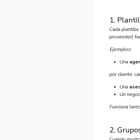
1. Planti
Cada plantilla
proveedor) fac
Ejemplos:
Una
agen
por cliente, c
Una
ases
Un negoc
Funciona tant
2. Grupos
Cuando mucho