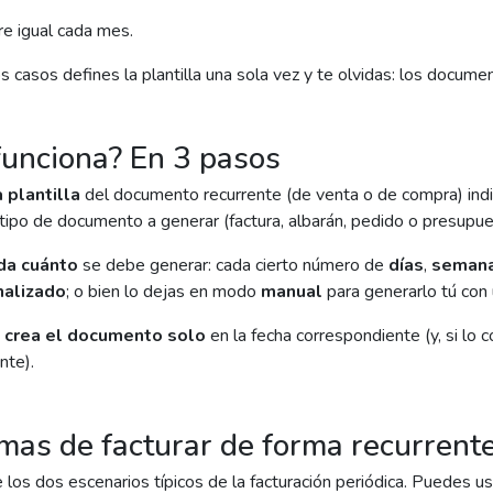
re igual cada mes.
 casos defines la plantilla una sola vez y te olvidas: los docume
unciona? En 3 pasos
 plantilla
del documento recurrente (de venta o de compra) indi
l tipo de documento a generar (factura, albarán, pedido o presupue
da cuánto
se debe generar: cada cierto número de
días
,
seman
nalizado
; o bien lo dejas en modo
manual
para generarlo tú con 
a
crea el documento solo
en la fecha correspondiente (y, si lo c
nte).
mas de facturar de forma recurrent
e los dos escenarios típicos de la facturación periódica. Puedes u