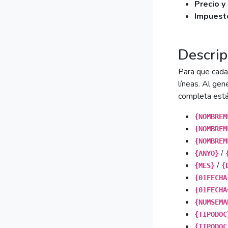
Precio y
Impuesto
Descrip
Para que cada
líneas. Al gen
completa est
{NOMBREM
{NOMBREM
{NOMBREM
/
{ANYO}
/
{MES}
{
{01FECHA
{01FECHA
{NUMSEMA
{TIPODOC
{TIPODOC