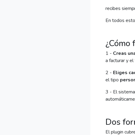
recibes siemp
En todos estos
¿Cómo f
1 -
Creas una
a facturar y e
2 -
Eliges ca
el tipo
perso
3 - El sistem
automáticame
Dos for
El plugin cubr