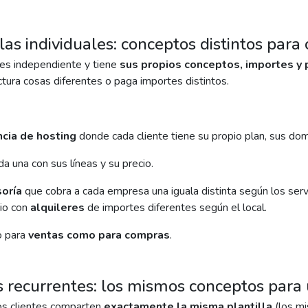
llas individuales: conceptos distintos para
 es independiente y tiene
sus propios conceptos, importes y 
tura cosas diferentes o paga importes distintos.
cia de hosting
donde cada cliente tiene su propio plan, sus domi
ada una con sus líneas y su precio.
oría
que cobra a cada empresa una iguala distinta según los serv
io con
alquileres
de importes diferentes según el local.
o para
ventas como para compras
.
 recurrentes: los mismos conceptos para u
s clientes comparten
exactamente la misma plantilla
(los mi