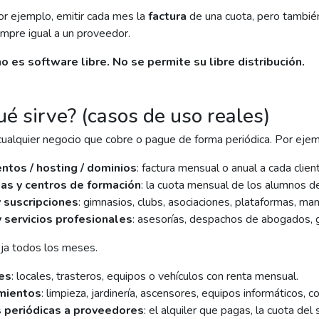
or ejemplo, emitir cada mes la
factura
de una cuota, pero tambié
empre igual a un proveedor.
o es software libre. No se permite su libre distribución.
ué sirve? (casos de uso reales)
cualquier negocio que cobre o pague de forma periódica. Por ejem
ntos / hosting / dominios
: factura mensual o anual a cada clie
s y centros de formación
: la cuota mensual de los alumnos de
 suscripciones
: gimnasios, clubs, asociaciones, plataformas, ma
y servicios profesionales
: asesorías, despachos de abogados, g
ija todos los meses.
es
: locales, trasteros, equipos o vehículos con renta mensual.
mientos
: limpieza, jardinería, ascensores, equipos informáticos, 
 periódicas a proveedores
: el alquiler que pagas, la cuota del