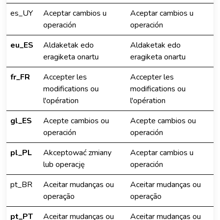
es_UY
Aceptar cambios u
Aceptar cambios u
operación
operación
eu_ES
Aldaketak edo
Aldaketak edo
eragiketa onartu
eragiketa onartu
fr_FR
Accepter les
Accepter les
modifications ou
modifications ou
l'opération
l'opération
gl_ES
Acepte cambios ou
Acepte cambios ou
operación
operación
pl_PL
Akceptować zmiany
Aceptar cambios u
lub operację
operación
pt_BR
Aceitar mudanças ou
Aceitar mudanças ou
operação
operação
pt_PT
Aceitar mudanças ou
Aceitar mudanças ou