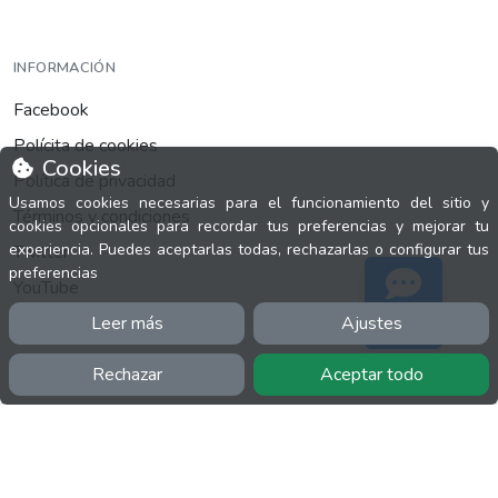
INFORMACIÓN
Facebook
Polícita de cookies
Cookies
Política de privacidad
Usamos cookies necesarias para el funcionamiento del sitio y
Términos y condiciones
cookies opcionales para recordar tus preferencias y mejorar tu
experiencia. Puedes aceptarlas todas, rechazarlas o configurar tus
Twitter
preferencias
YouTube
Leer más
Ajustes
Soporte
Rechazar
Aceptar todo
MÁS
FactuCon
Normativa de facturación
Programa de Partners