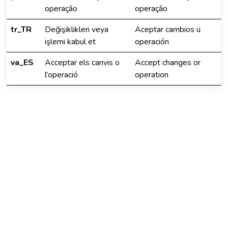
operação
operação
tr_TR
Değişiklikleri veya
Aceptar cambios u
işlemi kabul et
operación
va_ES
Acceptar els canvis o
Accept changes or
l'operació
operation