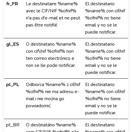
fr_FR
Le destinataire %name%
El destinatario
avec le CIF/NIF %cifnif%
%name% con cif/nif
n'a pas d'e-mail et ne peut
%cifnif% no tiene
pas être notifié.
email y no se le
puede notificar.
gl_ES
O destinatario %name%
El destinatario
con cif\/nif %cifnif% non
%name% con cif/nif
ten correo electrónico e
%cifnif% no tiene
non se lle pode notificar.
email y no se le
puede notificar.
pl_PL
Odbiorca %name% z cif/nif
El destinatario
%cifnif% nie ma adresu e-
%name% con cif/nif
mail i nie można go
%cifnif% no tiene
powiadomić.
email y no se le
puede notificar.
pt_BR
O destinatário %name%
El destinatario