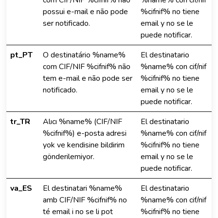
com CIF/NIF %cifnif% não
%name% con cif/nif
possui e-mail e não pode
%cifnif% no tiene
ser notificado.
email y no se le
puede notificar.
pt_PT
O destinatário %name%
El destinatario
com CIF/NIF %cifnif% não
%name% con cif/nif
tem e-mail e não pode ser
%cifnif% no tiene
notificado.
email y no se le
puede notificar.
tr_TR
Alıcı %name% (CIF/NIF
El destinatario
%cifnif%) e-posta adresi
%name% con cif/nif
yok ve kendisine bildirim
%cifnif% no tiene
gönderilemiyor.
email y no se le
puede notificar.
va_ES
El destinatari %name%
El destinatario
amb CIF/NIF %cifnif% no
%name% con cif/nif
té email i no se li pot
%cifnif% no tiene