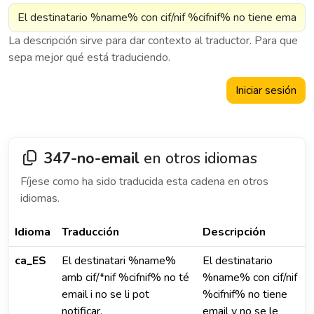
La descripción sirve para dar contexto al traductor. Para que
sepa mejor qué está traduciendo.
Iniciar sesión
347-no-email
en otros idiomas
Fíjese como ha sido traducida esta cadena en otros
idiomas.
Idioma
Traducción
Descripción
ca_ES
El destinatari %name%
El destinatario
amb cif/*nif %cifnif% no té
%name% con cif/nif
email i no se li pot
%cifnif% no tiene
notificar.
email y no se le