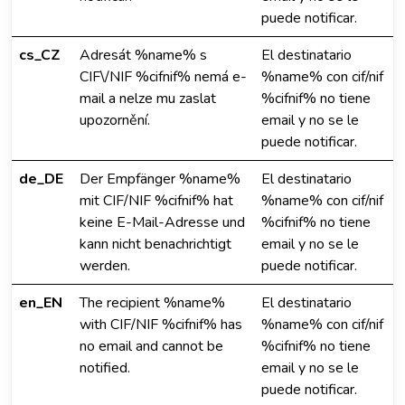
puede notificar.
cs_CZ
Adresát %name% s
El destinatario
CIF\/NIF %cifnif% nemá e-
%name% con cif/nif
mail a nelze mu zaslat
%cifnif% no tiene
upozornění.
email y no se le
puede notificar.
de_DE
Der Empfänger %name%
El destinatario
mit CIF/NIF %cifnif% hat
%name% con cif/nif
keine E-Mail-Adresse und
%cifnif% no tiene
kann nicht benachrichtigt
email y no se le
werden.
puede notificar.
en_EN
The recipient %name%
El destinatario
with CIF/NIF %cifnif% has
%name% con cif/nif
no email and cannot be
%cifnif% no tiene
notified.
email y no se le
puede notificar.