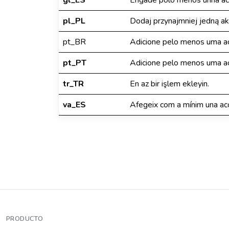
gl_ES
Engade polo menos unha ac
pl_PL
Dodaj przynajmniej jedną ak
pt_BR
Adicione pelo menos uma a
pt_PT
Adicione pelo menos uma a
tr_TR
En az bir işlem ekleyin.
va_ES
Afegeix com a mínim una acc
PRODUCTO