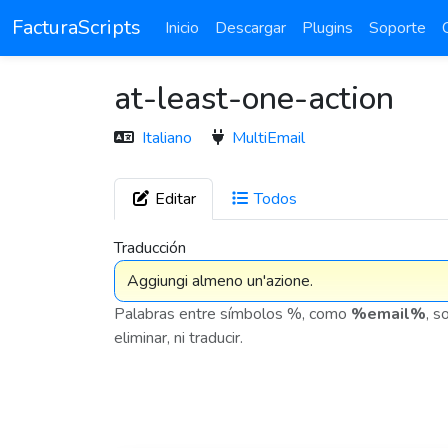
FacturaScripts
Inicio
Descargar
Plugins
Soporte
at-least-one-action
Italiano
MultiEmail
Editar
Todos
7 575
Traducción
Palabras entre símbolos %, como
%email%
, s
eliminar, ni traducir.