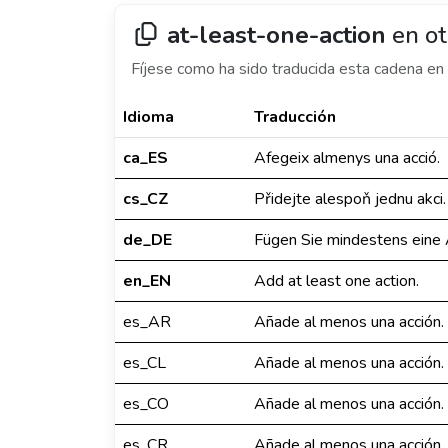
at-least-one-action
en ot
Fíjese como ha sido traducida esta cadena en 
Idioma
Traducción
ca_ES
Afegeix almenys una acció.
cs_CZ
Přidejte alespoň jednu akci.
de_DE
Fügen Sie mindestens eine A
en_EN
Add at least one action.
es_AR
Añade al menos una acción.
es_CL
Añade al menos una acción.
es_CO
Añade al menos una acción.
es_CR
Añade al menos una acción.