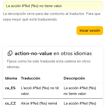
La descripción sirve para dar contexto al traductor. Para que
sepa mejor qué está traduciendo.
Iniciar sesión
action-no-value
en otros idiomas
Fíjese como ha sido traducida esta cadena en otros
idiomas.
Idioma
Traducción
Descripción
ca_ES
L'acció #%d (%s) no té
La acción #%d (%s)
valor.
no tiene valor.
cs_CZ
Akce #%d (%s) nemá
La acción #%d (%s)