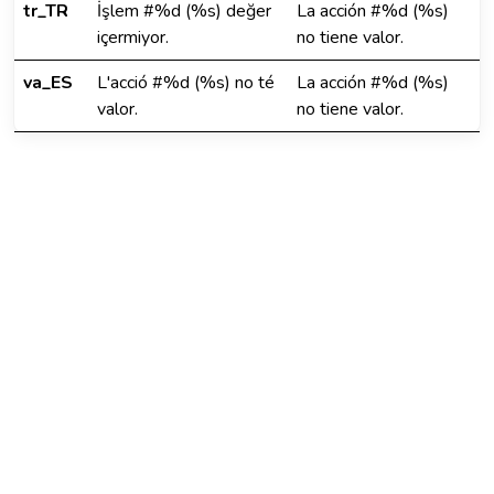
tr_TR
İşlem #%d (%s) değer
La acción #%d (%s)
içermiyor.
no tiene valor.
va_ES
L'acció #%d (%s) no té
La acción #%d (%s)
valor.
no tiene valor.