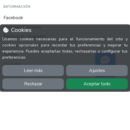
INFORMACIÓN
Facebook
Polícita de cookies
Cookies
Política de privacidad
Usamos cookies necesarias para el funcionamiento del sitio y
Términos y condiciones
cookies opcionales para recordar tus preferencias y mejorar tu
experiencia. Puedes aceptarlas todas, rechazarlas o configurar tus
Twitter
preferencias
YouTube
Leer más
Ajustes
Soporte
Rechazar
Aceptar todo
MÁS
FactuCon
Normativa de facturación
Programa de Partners
Kit Digital