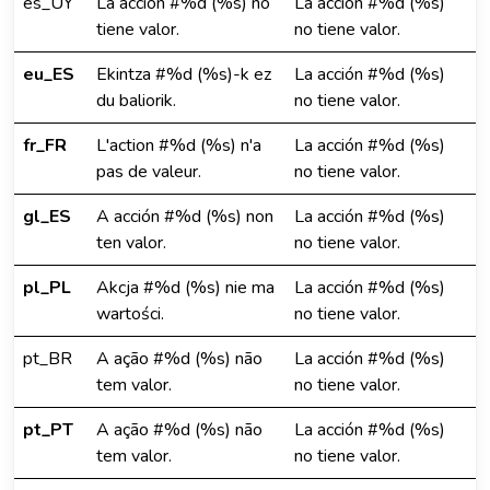
es_UY
La acción #%d (%s) no
La acción #%d (%s)
tiene valor.
no tiene valor.
eu_ES
Ekintza #%d (%s)-k ez
La acción #%d (%s)
du baliorik.
no tiene valor.
fr_FR
L'action #%d (%s) n'a
La acción #%d (%s)
pas de valeur.
no tiene valor.
gl_ES
A acción #%d (%s) non
La acción #%d (%s)
ten valor.
no tiene valor.
pl_PL
Akcja #%d (%s) nie ma
La acción #%d (%s)
wartości.
no tiene valor.
pt_BR
A ação #%d (%s) não
La acción #%d (%s)
tem valor.
no tiene valor.
pt_PT
A ação #%d (%s) não
La acción #%d (%s)
tem valor.
no tiene valor.