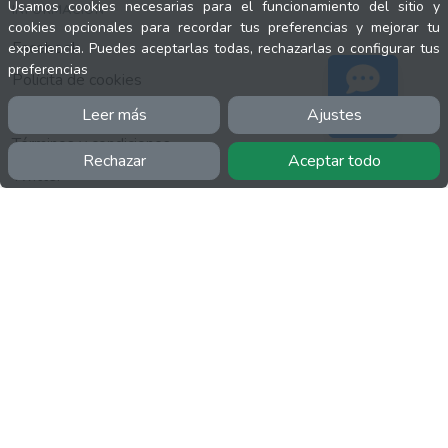
Usamos cookies necesarias para el funcionamiento del sitio y
INFORMACIÓN
cookies opcionales para recordar tus preferencias y mejorar tu
Facebook
experiencia. Puedes aceptarlas todas, rechazarlas o configurar tus
preferencias
Polícita de cookies
Política de privacidad
Leer más
Ajustes
Soporte
Términos y condiciones
Rechazar
Aceptar todo
Twitter
YouTube
MÁS
FactuCon
Normativa de facturación
Programa de Partners
Kit Digital