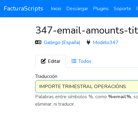
FacturaScripts
Inicio
Descargar
Plugins
Soporte
347-email-amounts-tit
Gallego (España)
Modelo347
Editar
Todos
7 576
Traducción
Palabras entre símbolos %, como
%email%
, s
eliminar, ni traducir.