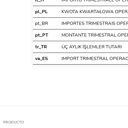
it_IT
IMPORTO TRIMESTRALE OPER
pl_PL
KWOTA KWARTAŁOWA OPERA
pt_BR
IMPORTES TRIMESTRAIS OP
pt_PT
MONTANTE TRIMESTRAL OP
tr_TR
ÜÇ AYLIK İŞLEMLER TUTARI
va_ES
IMPORT TRIMESTRAL OPERA
PRODUCTO