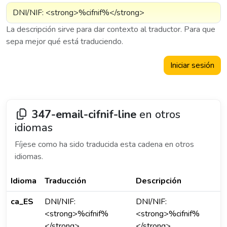
La descripción sirve para dar contexto al traductor. Para que
sepa mejor qué está traduciendo.
Iniciar sesión
347-email-cifnif-line
en otros
idiomas
Fíjese como ha sido traducida esta cadena en otros
idiomas.
Idioma
Traducción
Descripción
ca_ES
DNI/NIF:
DNI/NIF:
<strong>%cifnif%
<strong>%cifnif%
</strong>
</strong>