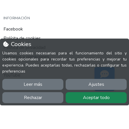
INFORMACIÓN
Facebook
Polícita de cookies
Cookies
Política de privacidad
Usamos cookies necesarias para el funcionamiento del sitio y
Términos y condiciones
cookies opcionales para recordar tus preferencias y mejorar tu
experiencia. Puedes aceptarlas todas, rechazarlas o configurar tus
Twitter
preferencias
YouTube
Leer más
Ajustes
Soporte
Rechazar
Aceptar todo
MÁS
FactuCon
Normativa de facturación
Programa de Partners