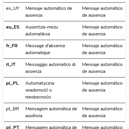
es_UY
Mensaje automático de
Mensaje automático
ausencia
de ausencia
eu_ES
Ausentzia-mezu
Mensaje automático
automatikoa
de ausencia
fr_FR
Message d'absence
Mensaje automático
automatique
de ausencia
it_IT
Messaggio automatico di
Mensaje automático
assenza
de ausencia
pl_PL
Automatyczna
Mensaje automático
wiadomość o
de ausencia
nieobecności
pt_BR
Mensagem automática de
Mensaje automático
ausência
de ausencia
pt_PT
Mensagem automática de
Mensaje automático