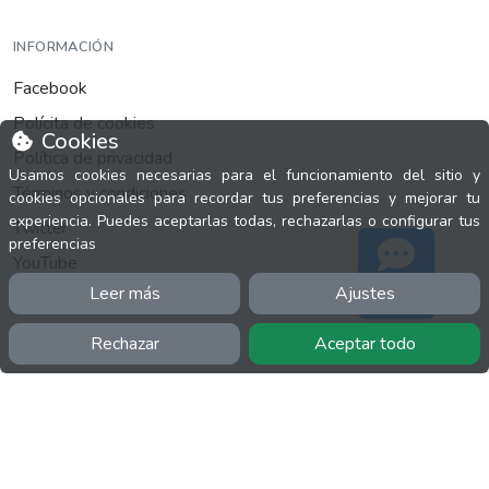
INFORMACIÓN
Facebook
Polícita de cookies
Cookies
Política de privacidad
Usamos cookies necesarias para el funcionamiento del sitio y
Términos y condiciones
cookies opcionales para recordar tus preferencias y mejorar tu
experiencia. Puedes aceptarlas todas, rechazarlas o configurar tus
Twitter
preferencias
YouTube
Leer más
Ajustes
Soporte
Rechazar
Aceptar todo
MÁS
FactuCon
Normativa de facturación
Programa de Partners