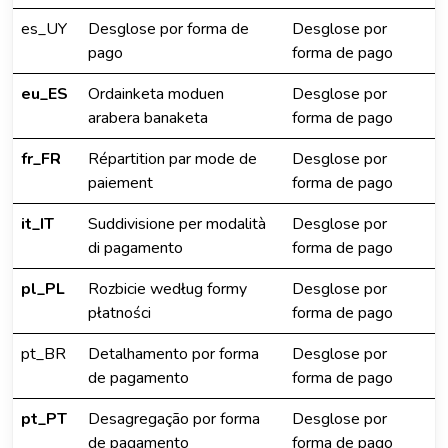
es_UY
Desglose por forma de
Desglose por
pago
forma de pago
eu_ES
Ordainketa moduen
Desglose por
arabera banaketa
forma de pago
fr_FR
Répartition par mode de
Desglose por
paiement
forma de pago
it_IT
Suddivisione per modalità
Desglose por
di pagamento
forma de pago
pl_PL
Rozbicie według formy
Desglose por
płatności
forma de pago
pt_BR
Detalhamento por forma
Desglose por
de pagamento
forma de pago
pt_PT
Desagregação por forma
Desglose por
de pagamento
forma de pago