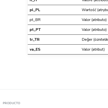
it_IT
Valore (attribut
pl_PL
Wartość (atryb
pt_BR
Valor (atributo)
pt_PT
Valor (atributo)
tr_TR
Değer (öznitelik
va_ES
Valor (atribut)
PRODUCTO