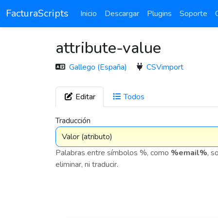
FacturaScripts
Inicio
Descargar
Plugins
Soporte
attribute-value
Gallego (España)
CSVimport
Editar
Todos
7 575
Traducción
Palabras entre símbolos %, como
%email%
, s
eliminar, ni traducir.