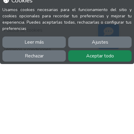
Cookies
INFORMACIÓN
Usamos cookies necesarias para el funcionamiento del sitio y
cookies opcionales para recordar tus preferencias y mejorar tu
Facebook
experiencia. Puedes aceptarlas todas, rechazarlas o configurar tus
preferencias
Polícita de cookies
Política de privacidad
Leer más
Ajustes
Soporte
Términos y condiciones
Rechazar
Aceptar todo
Twitter
YouTube
MÁS
FactuCon
Normativa de facturación
Programa de Partners
Kit Digital