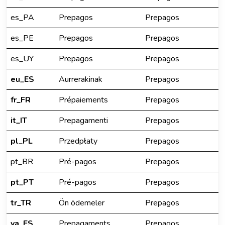
es_PA
Prepagos
Prepagos
es_PE
Prepagos
Prepagos
es_UY
Prepagos
Prepagos
eu_ES
Aurrerakinak
Prepagos
fr_FR
Prépaiements
Prepagos
it_IT
Prepagamenti
Prepagos
pl_PL
Przedpłaty
Prepagos
pt_BR
Pré-pagos
Prepagos
pt_PT
Pré-pagos
Prepagos
tr_TR
Ön ödemeler
Prepagos
va_ES
Prepagaments
Prepagos