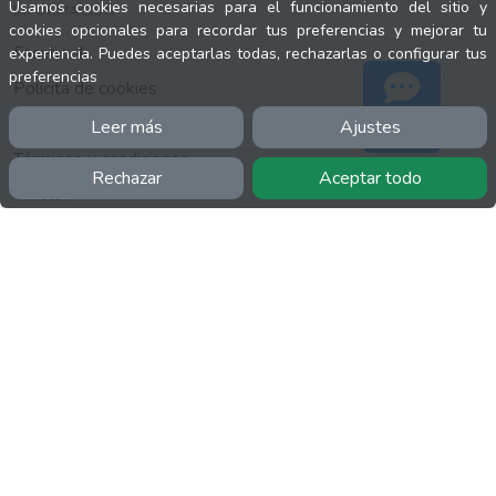
Usamos cookies necesarias para el funcionamiento del sitio y
INFORMACIÓN
cookies opcionales para recordar tus preferencias y mejorar tu
Facebook
experiencia. Puedes aceptarlas todas, rechazarlas o configurar tus
preferencias
Polícita de cookies
Política de privacidad
Leer más
Ajustes
Soporte
Términos y condiciones
Rechazar
Aceptar todo
Twitter
YouTube
MÁS
FactuCon
Normativa de facturación
Programa de Partners
Kit Digital