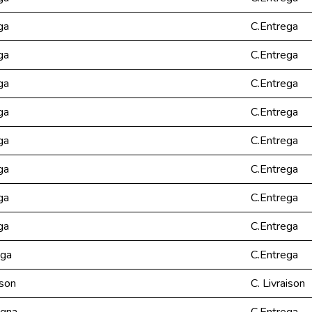
ga
C.Entrega
ga
C.Entrega
ga
C.Entrega
ga
C.Entrega
ga
C.Entrega
ga
C.Entrega
ga
C.Entrega
ga
C.Entrega
ega
C.Entrega
ison
C. Livraison