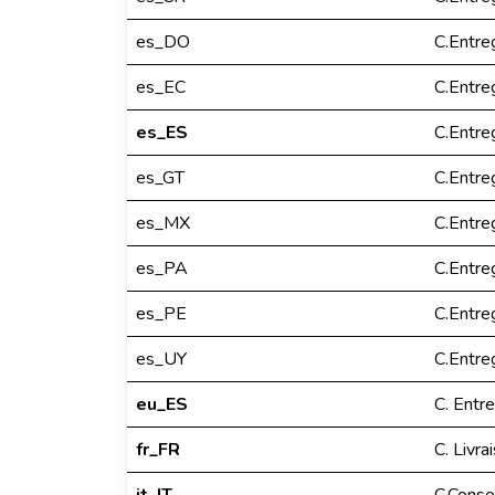
es_DO
C.Entre
es_EC
C.Entre
es_ES
C.Entre
es_GT
C.Entre
es_MX
C.Entre
es_PA
C.Entre
es_PE
C.Entre
es_UY
C.Entre
eu_ES
C. Entr
fr_FR
C. Livra