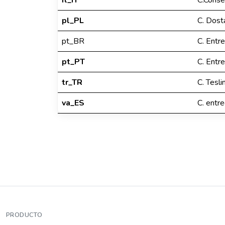
it_IT
C.Cons
pl_PL
C. Dos
pt_BR
C. Entr
pt_PT
C. Entr
tr_TR
C. Tesl
va_ES
C. entr
PRODUCTO