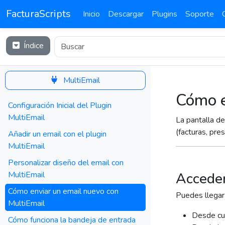
FacturaScripts
Inicio
Descargar
Plugins
Soporte
Índice
MultiEmail
Cómo e
Configuración Inicial del Plugin
MultiEmail
La pantalla d
(facturas, pr
Añadir un email con el plugin
MultiEmail
Personalizar diseño del email con
MultiEmail
Acceder
Cómo enviar un email nuevo con
Puedes llegar 
MultiEmail
Desde cu
Cómo funciona la bandeja de entrada