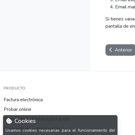
Email ma
Si tienes var
pantalla de en
Anterior
PRODUCTO
Factura electrónica
Probar online
Programa de contabilidad gratis
Cookies
Programa de presupuestos
Usamos cookies necesarias para el funcionamiento del