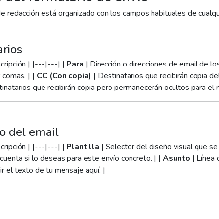
de redacción está organizado con los campos habituales de cualqui
arios
ripción | |---|---| |
Para
| Dirección o direcciones de email de los
 comas. | |
CC (Con copia)
| Destinatarios que recibirán copia del
inatarios que recibirán copia pero permanecerán ocultos para el r
o del email
ripción | |---|---| |
Plantilla
| Selector del diseño visual que se 
cuenta si lo deseas para este envío concreto. | |
Asunto
| Línea 
r el texto de tu mensaje aquí. |
s