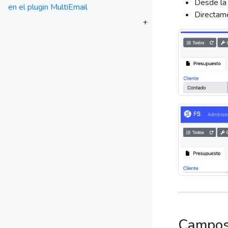
Desde l
en el plugin MultiEmail
Directame
+
Campos 