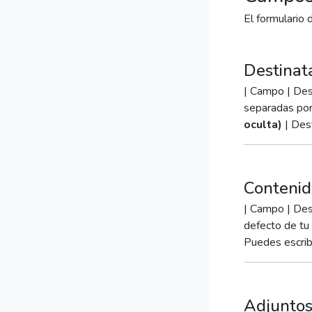
El formulario 
Destinat
| Campo | Desc
separadas por
oculta)
| Dest
Contenid
| Campo | Desc
defecto de tu 
Puedes escribi
Adjunto