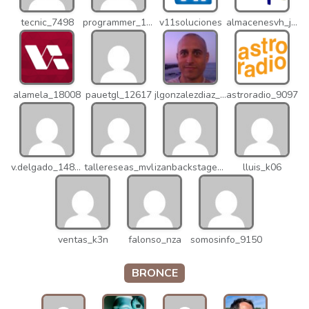
tecnic_7498
programmer_12837
v11soluciones
almacenesvh_jo2
alamela_18008
pauetgl_12617
jlgonzalezdiaz_12316
astroradio_9097
v.delgado_14821
tallereseas_mvl
izanbackstage_14556
lluis_k06
ventas_k3n
falonso_nza
somosinfo_9150
BRONCE