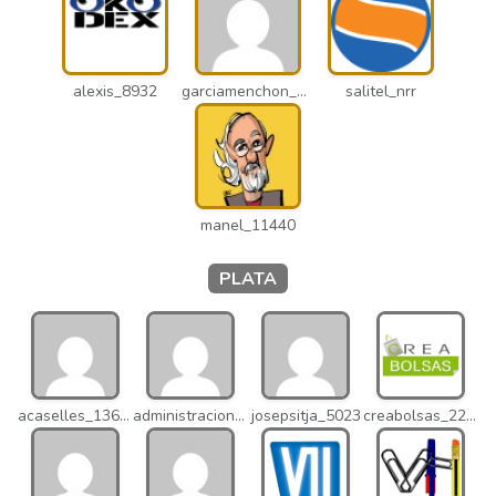
alexis_8932
garciamenchon_puz
salitel_nrr
manel_11440
PLATA
acaselles_13670
administracion_nhd
josepsitja_5023
creabolsas_22110