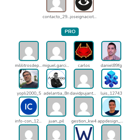
contacto_2906
joseignaciot_q66
PRO
mililitrosdeperfume_lao
miguel.garcia_l25
carlos
daniel89fg
yopli2000_5
adelantia_8n
davidpujantelopez_mrf
luis_12743
info-con_12812
juan_pil
gestion_kw4
appdesign_pbe