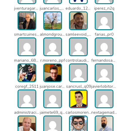
jventuragarcia_13040
juancarlos_ptr
eduardo_12367
iperez_n2q
smartcuines_1378
almondgroup1984_pjc
samleevoid_n58
farias_pr0
mariano_6807
r.moreno_ppf
controlaudiovisual_1875
fernandosanche_q11
coregf_2511
juanjose.carmona_182
sancrusl_q09
javierlobitort_pz2
administracion_q24
jaimete69_q26
carlosmorenogil_16533
nextagemadrid_lpj