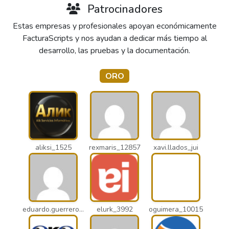
Patrocinadores
Estas empresas y profesionales apoyan económicamente
FacturaScripts y nos ayudan a dedicar más tiempo al
desarrollo, las pruebas y la documentación.
ORO
aliksi_1525
rexmaris_12857
xavi.llados_jui
eduardo.guerrero_pto
elurk_3992
oguimera_10015