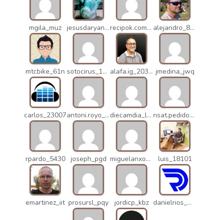
mgila_muz
jesusdaryanani_mko
recipok.com_n5u
alejandro_8931
mtcbike_61n
sotocirus_11872
alafa.ig_20338
jmedina_jwq
carlos_23007
antoni.royo_10023
diecamdia_l27
nsat.pedidos_1235
rpardo_5430
joseph_pgd
miguelanxogomez_21982
luis_18101
emartinez_iit
prosursl_pqy
jordicp_kbz
danielrios_mqb