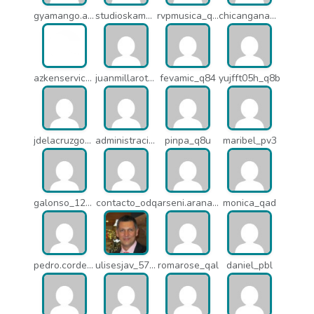
gyamango.admin_q7d
studioskamaleon_owz
rvpmusica_q7i
chicangana01x_q7o
azkenservices_mdx
juanmillarot_17714
fevamic_q84
yujfft05h_q8b
jdelacruzgonzalez2015_q8e
administracion_pua
pinpa_q8u
maribel_pv3
galonso_12031
contacto_odq
arseni.arana_16484
monica_qad
pedro.corderonunez_qab
ulisesjav_5758
romarose_qal
daniel_pbl