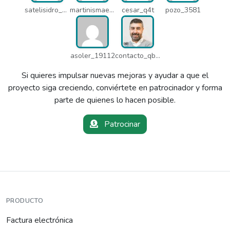
satelisidro_pt5
martinismaelima_qbd
cesar_q4t
pozo_3581
asoler_19112
contacto_qbw
Si quieres impulsar nuevas mejoras y ayudar a que el
proyecto siga creciendo, conviértete en patrocinador y forma
parte de quienes lo hacen posible.
Patrocinar
PRODUCTO
Factura electrónica