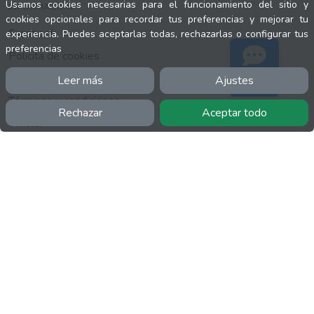
Usamos cookies necesarias para el funcionamiento del sitio y
INFORMACIÓN
cookies opcionales para recordar tus preferencias y mejorar tu
Facebook
experiencia. Puedes aceptarlas todas, rechazarlas o configurar tus
preferencias
Polícita de cookies
Política de privacidad
Leer más
Ajustes
Soporte
Términos y condiciones
Rechazar
Aceptar todo
Twitter
YouTube
MÁS
FactuCon
Normativa de facturación
Programa de Partners
Kit Digital