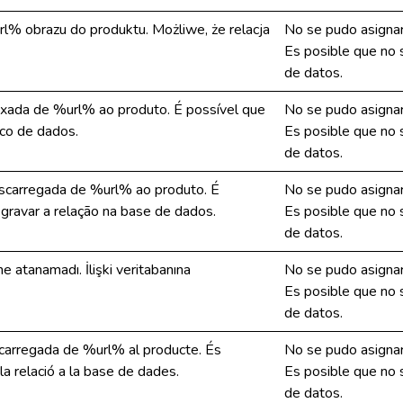
l% obrazu do produktu. Możliwe, że relacja
No se pudo asignar
Es posible que no s
de datos.
aixada de %url% ao produto. É possível que
No se pudo asignar
nco de dados.
Es posible que no s
de datos.
descarregada de %url% ao produto. É
No se pudo asignar
 gravar a relação na base de dados.
Es posible que no s
de datos.
e atanamadı. İlişki veritabanına
No se pudo asignar
Es posible que no s
de datos.
scarregada de %url% al producte. És
No se pudo asignar
la relació a la base de dades.
Es posible que no s
de datos.