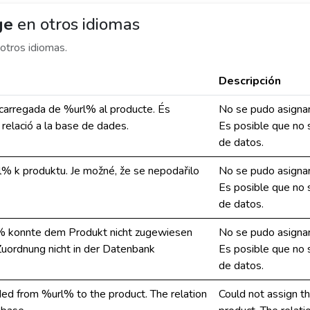
ge
en otros idiomas
otros idiomas.
Descripción
scarregada de %url% al producte. És
No se pudo asignar
 relació a la base de dades.
Es posible que no s
de datos.
l% k produktu. Je možné, že se nepodařilo
No se pudo asignar
Es posible que no s
de datos.
% konnte dem Produkt nicht zugewiesen
No se pudo asignar
uordnung nicht in der Datenbank
Es posible que no s
de datos.
ed from %url% to the product. The relation
Could not assign 