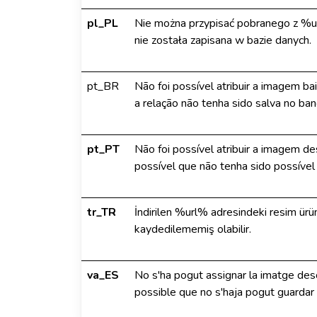
pl_PL
Nie można przypisać pobranego z %ur
nie została zapisana w bazie danych.
pt_BR
Não foi possível atribuir a imagem b
a relação não tenha sido salva no ba
pt_PT
Não foi possível atribuir a imagem 
possível que não tenha sido possível
tr_TR
İndirilen %url% adresindeki resim ürün
kaydedilememiş olabilir.
va_ES
No s'ha pogut assignar la imatge de
possible que no s'haja pogut guardar 