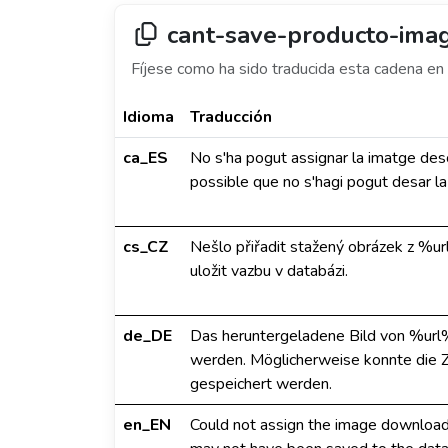
cant-save-producto-ima
Fíjese como ha sido traducida esta cadena en 
Idioma
Traducción
ca_ES
No s'ha pogut assignar la imatge de
possible que no s'hagi pogut desar la
cs_CZ
Nešlo přiřadit stažený obrázek z %ur
uložit vazbu v databázi.
de_DE
Das heruntergeladene Bild von %url
werden. Möglicherweise konnte die Z
gespeichert werden.
en_EN
Could not assign the image download