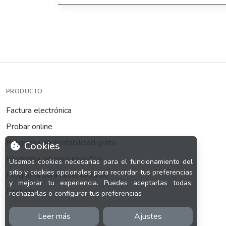
PRODUCTO
Factura electrónica
Probar online
Programa de contabilidad gratis
Cookies
Programa de presupuestos
Usamos cookies necesarias para el funcionamiento del
sitio y cookies opcionales para recordar tus preferencias
Programa para hacer facturas
y mejorar tu experiencia. Puedes aceptarlas todas,
fsprinter
rechazarlas o configurar tus preferencias
Leer más
Ajustes