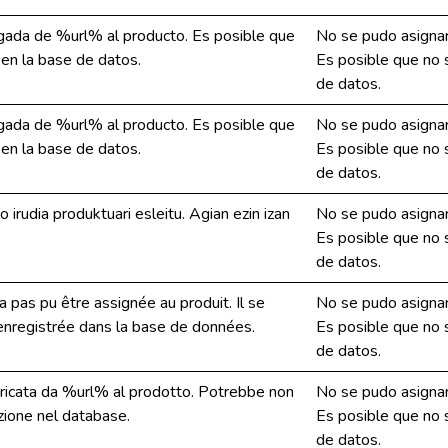
gada de %url% al producto. Es posible que
No se pudo asignar
 en la base de datos.
Es posible que no s
de datos.
gada de %url% al producto. Es posible que
No se pudo asignar
 en la base de datos.
Es posible que no s
de datos.
irudia produktuari esleitu. Agian ezin izan
No se pudo asignar
Es posible que no s
de datos.
 pas pu être assignée au produit. Il se
No se pudo asignar
e enregistrée dans la base de données.
Es posible que no s
de datos.
aricata da %url% al prodotto. Potrebbe non
No se pudo asignar
azione nel database.
Es posible que no s
de datos.