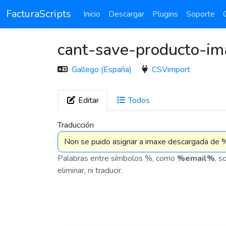
FacturaScripts
Inicio
Descargar
Plugins
Soporte
cant-save-producto-i
Gallego (España)
CSVimport
Editar
Todos
7 576
Traducción
Palabras entre símbolos %, como
%email%
, s
eliminar, ni traducir.