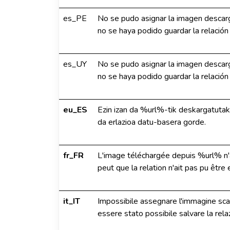
es_PE
No se pudo asignar la imagen descar
no se haya podido guardar la relación
es_UY
No se pudo asignar la imagen descar
no se haya podido guardar la relación
eu_ES
Ezin izan da %url%-tik deskargatutako 
da erlazioa datu-basera gorde.
fr_FR
L'image téléchargée depuis %url% n'a
peut que la relation n'ait pas pu êtr
it_IT
Impossibile assegnare l'immagine sc
essere stato possibile salvare la rel