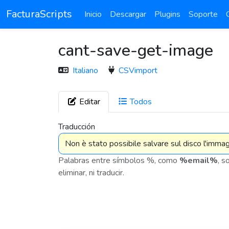
FacturaScripts
Inicio
Descargar
Plugins
Soporte
cant-save-get-image
Italiano
CSVimport
Editar
Todos
7 576
Traducción
Palabras entre símbolos %, como
%email%
, s
eliminar, ni traducir.