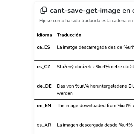
cant-save-get-image
en 
Fíjese como ha sido traducida esta cadena en 
Idioma
Traducción
ca_ES
La imatge descarregada des de %url%
cs_CZ
Stažený obrázek z %url% nelze uložit
de_DE
Das von %url% heruntergeladene Bild
werden.
en_EN
The image downloaded from %url% co
es_AR
La imagen descargada desde %url% n