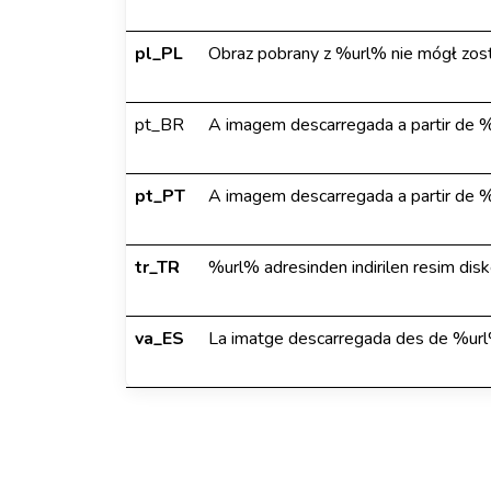
pl_PL
Obraz pobrany z %url% nie mógł zost
pt_BR
A imagem descarregada a partir de %
pt_PT
A imagem descarregada a partir de %
tr_TR
%url% adresinden indirilen resim dis
va_ES
La imatge descarregada des de %url% 