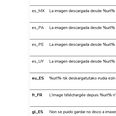
es_MX
La imagen descargada desde %url% n
es_PA
La imagen descargada desde %url% n
es_PE
La imagen descargada desde %url% n
es_UY
La imagen descargada desde %url% n
eu_ES
%url%-tik deskargatutako irudia ezin 
fr_FR
L'image téléchargée depuis %url% n'a
gl_ES
Non se puido gardar no disco a ima