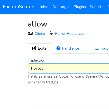
FacturaScripts
Inicio
Descargar
Plugins
Soporte
allow
Checo
HumanResources
Editar
Pendiente
Todo
1
Traducción
Palabras entre símbolos %, como
%email%
, s
eliminar, ni traducir.