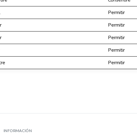
tire
Consentire
l
Permitir
r
Permitir
r
Permitir
Permitir
tre
Permitir
INFORMACIÓN