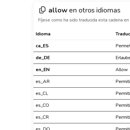
allow
en otros idiomas
Fíjese como ha sido traducida esta cadena en 
Idioma
Traduc
ca_ES
Perme
de_DE
Erlaub
en_EN
Allow
es_AR
Permiti
es_CL
Permiti
es_CO
Permiti
es_CR
Permiti
es_DO
Permiti