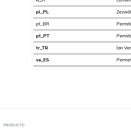
it_IT
Consen
pl_PL
Zezwó
pt_BR
Permiti
pt_PT
Permiti
tr_TR
İzin Ver
va_ES
Perme
PRODUCTO