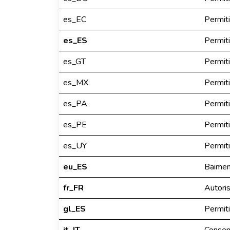
es_EC
Permiti
es_ES
Permiti
es_GT
Permiti
es_MX
Permiti
es_PA
Permiti
es_PE
Permiti
es_UY
Permiti
eu_ES
Baime
fr_FR
Autori
gl_ES
Permiti