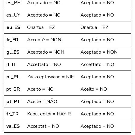
es_PE
Aceptado = NO
Aceptado = NO
es_UY
Aceptado = NO
Aceptado = NO
eu_ES
Onartua = EZ
Onartua = EZ
fr_FR
Accepté = NON
Aceptado = NO
gl_ES
Aceptado = NON
Aceptado = NON
it_IT
Accettato = NO
Accettato = NO
pl_PL
Zaakceptowano = NIE
Aceptado = NO
pt_BR
Aceito = NO
Aceito = NO
pt_PT
Aceite = NÃO
Aceptado = NO
tr_TR
Kabul edildi = HAYIR
Aceptado = NO
va_ES
Acceptat = NO
Aceptado = NO