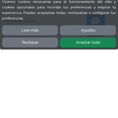
Usamos cookies necesarias para el funcionamiento del sitio y
INFORMACIÓN
cookies opcionales para recordar tus preferencias y mejorar tu
Facebook
experiencia. Puedes aceptarlas todas, rechazarlas o configurar tus
preferencias
Polícita de cookies
Política de privacidad
Leer más
Ajustes
Soporte
Términos y condiciones
Rechazar
Aceptar todo
Twitter
YouTube
MÁS
FactuCon
Normativa de facturación
Programa de Partners
Kit Digital