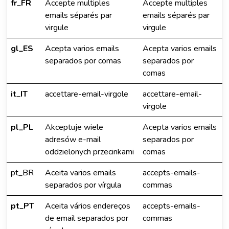
fr_FR
Accepte multiples
Accepte multiples
emails séparés par
emails séparés par
virgule
virgule
gl_ES
Acepta varios emails
Acepta varios emails
separados por comas
separados por
comas
it_IT
accettare-email-virgole
accettare-email-
virgole
pl_PL
Akceptuje wiele
Acepta varios emails
adresów e-mail
separados por
oddzielonych przecinkami
comas
pt_BR
Aceita varios emails
accepts-emails-
separados por vírgula
commas
pt_PT
Aceita vários endereços
accepts-emails-
de email separados por
commas