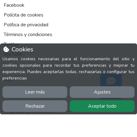
Facebook
Polícita de cookies
Política de privacidad
Términos y condiciones
Twitter
Cookies
YouTube
Usamos cookies necesarias para el funcionamiento del sitio y
cookies opcionales para recordar tus preferencias y mejorar tu
experiencia. Puedes aceptarlas todas, rechazarlas o configurar tus
preferencias
MÁS
FactuCon
Leer más
Ajustes
Soporte
Normativa de facturación
Rechazar
Aceptar todo
Programa de Partners
Kit Digital
Empleo para contable