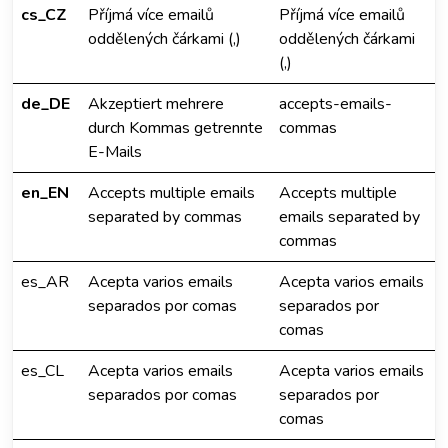
cs_CZ
Příjmá více emailů
Příjmá více emailů
oddělených čárkami (,)
oddělených čárkami
(,)
de_DE
Akzeptiert mehrere
accepts-emails-
durch Kommas getrennte
commas
E-Mails
en_EN
Accepts multiple emails
Accepts multiple
separated by commas
emails separated by
commas
es_AR
Acepta varios emails
Acepta varios emails
separados por comas
separados por
comas
es_CL
Acepta varios emails
Acepta varios emails
separados por comas
separados por
comas