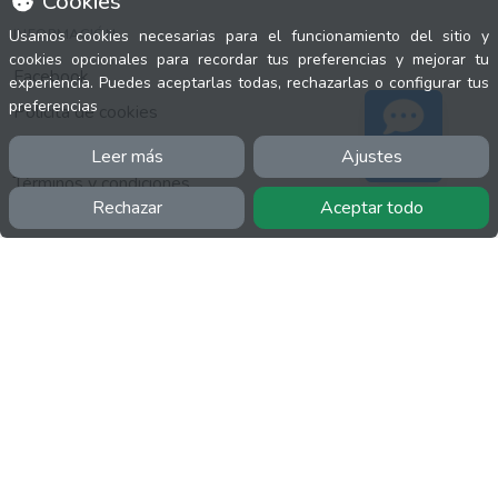
Cookies
INFORMACIÓN
Usamos cookies necesarias para el funcionamiento del sitio y
cookies opcionales para recordar tus preferencias y mejorar tu
Facebook
experiencia. Puedes aceptarlas todas, rechazarlas o configurar tus
preferencias
Polícita de cookies
Política de privacidad
Leer más
Ajustes
Soporte
Términos y condiciones
Rechazar
Aceptar todo
Twitter
YouTube
MÁS
FactuCon
Normativa de facturación
Programa de Partners
Kit Digital