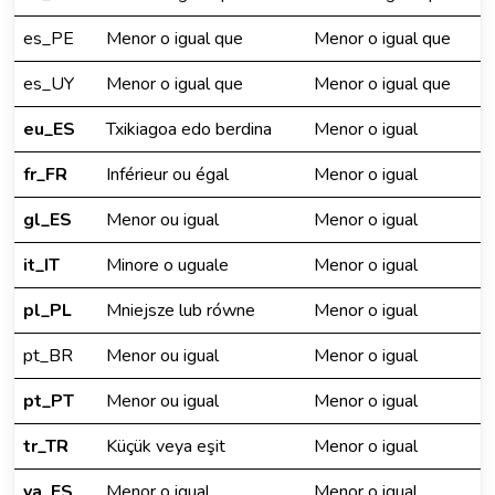
es_PE
Menor o igual que
Menor o igual que
es_UY
Menor o igual que
Menor o igual que
eu_ES
Txikiagoa edo berdina
Menor o igual
fr_FR
Inférieur ou égal
Menor o igual
gl_ES
Menor ou igual
Menor o igual
it_IT
Minore o uguale
Menor o igual
pl_PL
Mniejsze lub równe
Menor o igual
pt_BR
Menor ou igual
Menor o igual
pt_PT
Menor ou igual
Menor o igual
tr_TR
Küçük veya eşit
Menor o igual
va_ES
Menor o igual
Menor o igual