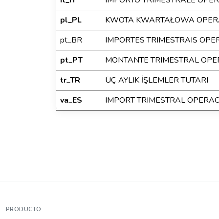
it_IT
IMPORTO TRIMESTRALE OPER
pl_PL
KWOTA KWARTAŁOWA OPERA
pt_BR
IMPORTES TRIMESTRAIS OP
pt_PT
MONTANTE TRIMESTRAL OP
tr_TR
ÜÇ AYLIK İŞLEMLER TUTARI
va_ES
IMPORT TRIMESTRAL OPERA
PRODUCTO