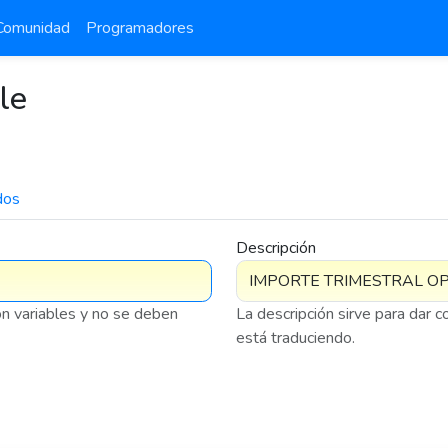
Comunidad
Programadores
le
dos
7 576
Descripción
on variables y no se deben
La descripción sirve para dar 
está traduciendo.