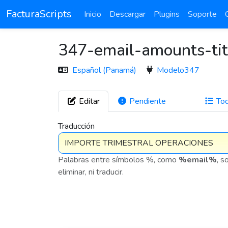
FacturaScripts
Inicio
Descargar
Plugins
Soporte
347-email-amounts-tit
Español (Panamá)
Modelo347
Editar
Pendiente
To
272
Traducción
Palabras entre símbolos %, como
%email%
, s
eliminar, ni traducir.