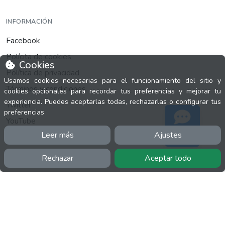
INFORMACIÓN
Facebook
Polícita de cookies
Cookies
Política de privacidad
Usamos cookies necesarias para el funcionamiento del sitio y
Términos y condiciones
cookies opcionales para recordar tus preferencias y mejorar tu
experiencia. Puedes aceptarlas todas, rechazarlas o configurar tus
Twitter
preferencias
YouTube
Leer más
Ajustes
Soporte
Rechazar
Aceptar todo
MÁS
FactuCon
Normativa de facturación
Programa de Partners