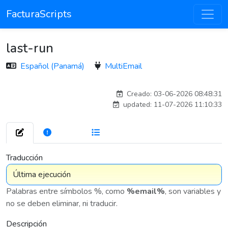
FacturaScripts
last-run
Español (Panamá)
MultiEmail
antoniomartin_8942
Creado: 03-06-2026 08:48:31
updated: 11-07-2026 11:10:33
272
7 575
Traducción
Palabras entre símbolos %, como
%email%
, son variables y
no se deben eliminar, ni traducir.
Descripción