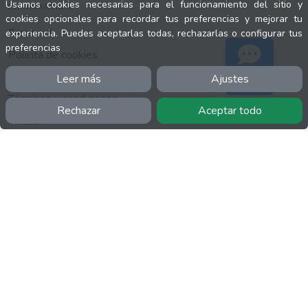
Usamos cookies necesarias para el funcionamiento del sitio y
INFORMACIÓN
cookies opcionales para recordar tus preferencias y mejorar tu
Facebook
experiencia. Puedes aceptarlas todas, rechazarlas o configurar tus
preferencias
Polícita de cookies
Política de privacidad
Leer más
Ajustes
Soporte
Términos y condiciones
Rechazar
Aceptar todo
Twitter
YouTube
MÁS
FactuCon
Normativa de facturación
Programa de Partners
Kit Digital