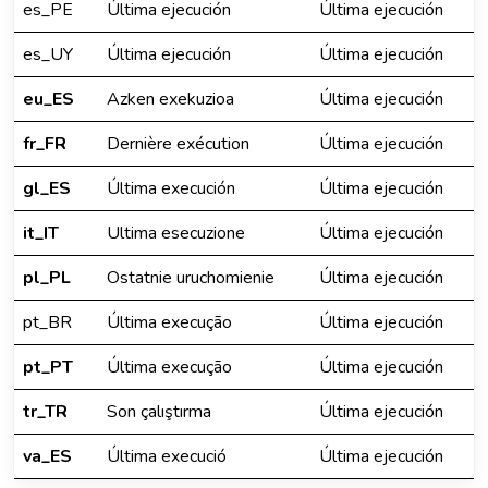
es_PE
Última ejecución
Última ejecución
es_UY
Última ejecución
Última ejecución
eu_ES
Azken exekuzioa
Última ejecución
fr_FR
Dernière exécution
Última ejecución
gl_ES
Última execución
Última ejecución
it_IT
Ultima esecuzione
Última ejecución
pl_PL
Ostatnie uruchomienie
Última ejecución
pt_BR
Última execução
Última ejecución
pt_PT
Última execução
Última ejecución
tr_TR
Son çalıştırma
Última ejecución
va_ES
Última execució
Última ejecución