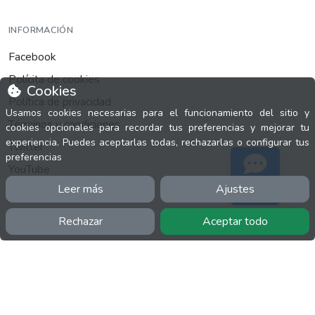
INFORMACIÓN
Facebook
Polícita de cookies
Cookies
Política de privacidad
Usamos cookies necesarias para el funcionamiento del sitio y
Términos y condiciones
cookies opcionales para recordar tus preferencias y mejorar tu
experiencia. Puedes aceptarlas todas, rechazarlas o configurar tus
Twitter
preferencias
YouTube
Leer más
Ajustes
Soporte
Rechazar
Aceptar todo
MÁS
FactuCon
Normativa de facturación
Programa de Partners