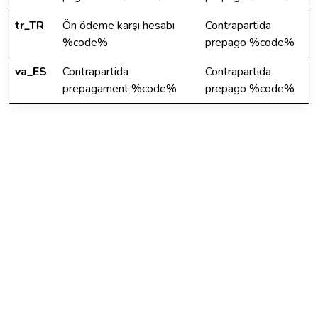
tr_TR
Ön ödeme karşı hesabı
Contrapartida
%code%
prepago %code%
va_ES
Contrapartida
Contrapartida
prepagament %code%
prepago %code%