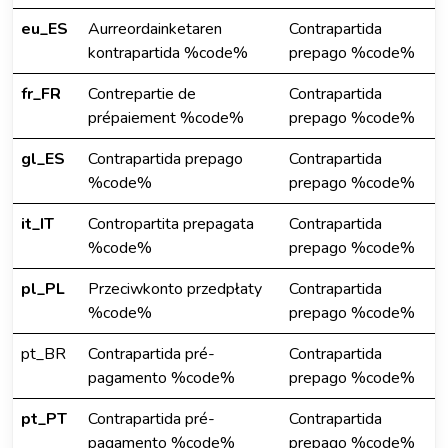
eu_ES
Aurreordainketaren
Contrapartida
kontrapartida %code%
prepago %code%
fr_FR
Contrepartie de
Contrapartida
prépaiement %code%
prepago %code%
gl_ES
Contrapartida prepago
Contrapartida
%code%
prepago %code%
it_IT
Contropartita prepagata
Contrapartida
%code%
prepago %code%
pl_PL
Przeciwkonto przedpłaty
Contrapartida
%code%
prepago %code%
pt_BR
Contrapartida pré-
Contrapartida
pagamento %code%
prepago %code%
pt_PT
Contrapartida pré-
Contrapartida
pagamento %code%
prepago %code%