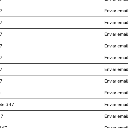
47
Enviar emai
47
Enviar emai
47
Enviar emai
47
Enviar emai
47
Enviar emai
47
Enviar emai
47
Enviar emai
i
Enviar emai
èle 347
Enviar emai
47
Enviar emai