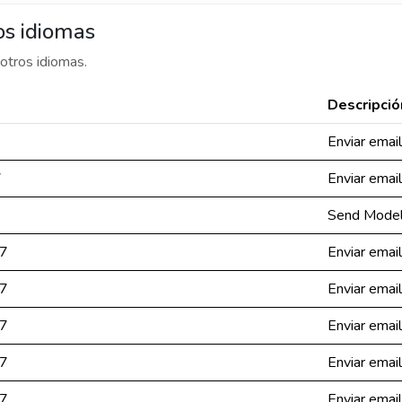
os idiomas
otros idiomas.
Descripció
Enviar emai
7
Enviar emai
Send Model
47
Enviar emai
47
Enviar emai
47
Enviar emai
47
Enviar emai
47
Enviar emai