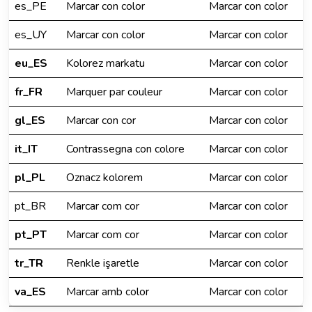
es_PE
Marcar con color
Marcar con color
es_UY
Marcar con color
Marcar con color
eu_ES
Kolorez markatu
Marcar con color
fr_FR
Marquer par couleur
Marcar con color
gl_ES
Marcar con cor
Marcar con color
it_IT
Contrassegna con colore
Marcar con color
pl_PL
Oznacz kolorem
Marcar con color
pt_BR
Marcar com cor
Marcar con color
pt_PT
Marcar com cor
Marcar con color
tr_TR
Renkle işaretle
Marcar con color
va_ES
Marcar amb color
Marcar con color