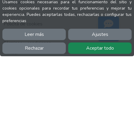
Usamos cookies necesarias para el funcionamiento del sitio y
INFORMACIÓN
cookies opcionales para recordar tus preferencias y mejorar tu
Facebook
experiencia. Puedes aceptarlas todas, rechazarlas o configurar tus
preferencias
Polícita de cookies
Política de privacidad
Leer más
Ajustes
Soporte
Términos y condiciones
Rechazar
Aceptar todo
Twitter
YouTube
MÁS
FactuCon
Normativa de facturación
Programa de Partners
Kit Digital