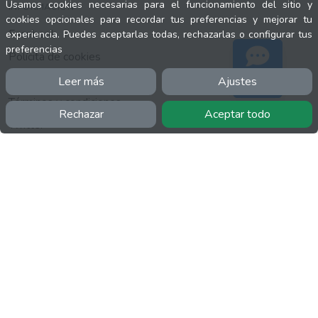
Usamos cookies necesarias para el funcionamiento del sitio y
INFORMACIÓN
cookies opcionales para recordar tus preferencias y mejorar tu
Facebook
experiencia. Puedes aceptarlas todas, rechazarlas o configurar tus
preferencias
Polícita de cookies
Política de privacidad
Leer más
Ajustes
Soporte
Términos y condiciones
Rechazar
Aceptar todo
Twitter
YouTube
MÁS
FactuCon
Normativa de facturación
Programa de Partners
Kit Digital