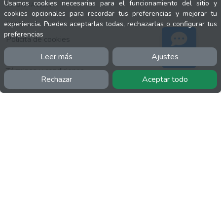
Usamos cookies necesarias para el funcionamiento del sitio y
INFORMACIÓN
cookies opcionales para recordar tus preferencias y mejorar tu
Facebook
experiencia. Puedes aceptarlas todas, rechazarlas o configurar tus
preferencias
Polícita de cookies
Política de privacidad
Leer más
Ajustes
Soporte
Términos y condiciones
Rechazar
Aceptar todo
Twitter
YouTube
MÁS
FactuCon
Normativa de facturación
Programa de Partners
Kit Digital