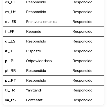
es_PE
Respondido
Respondido
es_UY
Respondido
Respondido
eu_ES
Erantzuna eman da
Respondido
fr_FR
Répondu
Respondido
gl_ES
Respondido
Respondido
it_IT
Risposto
Respondido
pl_PL
Odpowiedziano
Respondido
pt_BR
Respondido
Respondido
pt_PT
Respondido
Respondido
tr_TR
Yanıtlandı
Respondido
va_ES
Contestat
Respondido