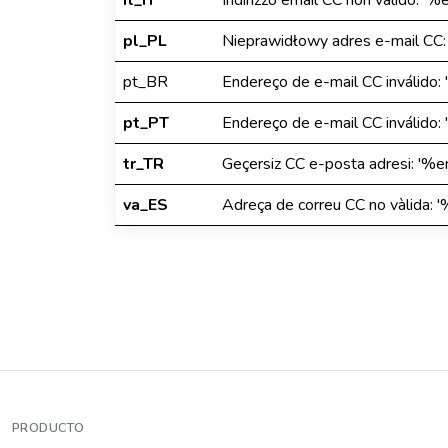
it_IT
Indirizzo email CC non valido: '
pl_PL
Nieprawidłowy adres e-mail CC:
pt_BR
Endereço de e-mail CC inválido:
pt_PT
Endereço de e-mail CC inválido:
tr_TR
Geçersiz CC e-posta adresi: '%e
va_ES
Adreça de correu CC no vàlida: 
PRODUCTO