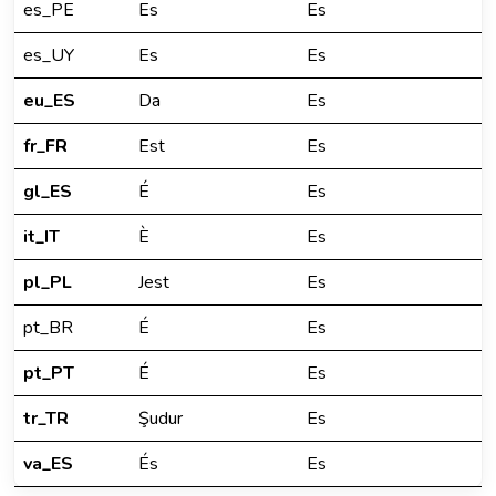
es_PE
Es
Es
es_UY
Es
Es
eu_ES
Da
Es
fr_FR
Est
Es
gl_ES
É
Es
it_IT
È
Es
pl_PL
Jest
Es
pt_BR
É
Es
pt_PT
É
Es
tr_TR
Şudur
Es
va_ES
És
Es