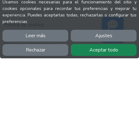
Usamos cookies necesarias para el funcionamiento del sitio y
INFORMACIÓN
cookies opcionales para recordar tus preferencias y mejorar tu
Facebook
experiencia. Puedes aceptarlas todas, rechazarlas o configurar tus
preferencias
Polícita de cookies
Política de privacidad
Leer más
Ajustes
Soporte
Términos y condiciones
Rechazar
Aceptar todo
Twitter
YouTube
MÁS
FactuCon
Normativa de facturación
Programa de Partners
Kit Digital