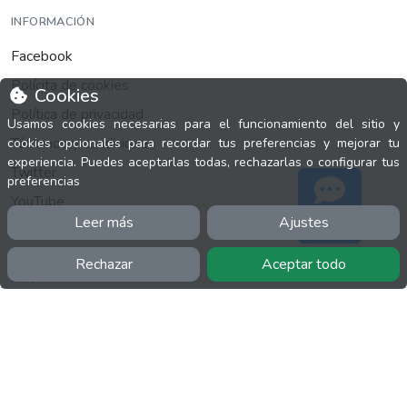
INFORMACIÓN
Facebook
Polícita de cookies
Cookies
Política de privacidad
Usamos cookies necesarias para el funcionamiento del sitio y
Términos y condiciones
cookies opcionales para recordar tus preferencias y mejorar tu
experiencia. Puedes aceptarlas todas, rechazarlas o configurar tus
Twitter
preferencias
YouTube
Leer más
Ajustes
Soporte
Rechazar
Aceptar todo
MÁS
FactuCon
Normativa de facturación
Programa de Partners
Kit Digital