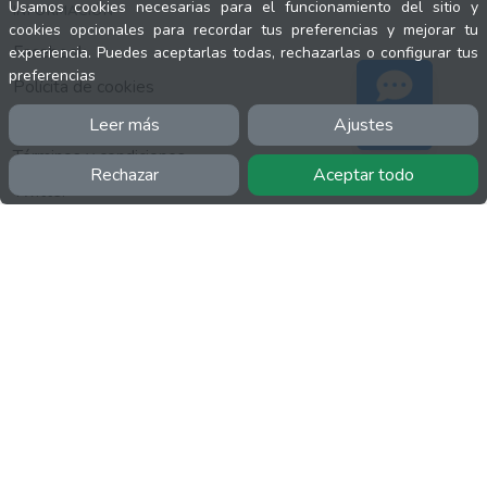
Usamos cookies necesarias para el funcionamiento del sitio y
INFORMACIÓN
cookies opcionales para recordar tus preferencias y mejorar tu
Facebook
experiencia. Puedes aceptarlas todas, rechazarlas o configurar tus
preferencias
Polícita de cookies
Política de privacidad
Leer más
Ajustes
Soporte
Términos y condiciones
Rechazar
Aceptar todo
Twitter
YouTube
MÁS
FactuCon
Normativa de facturación
Programa de Partners
Kit Digital