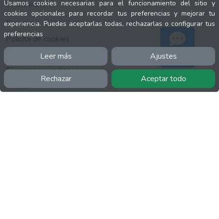
Usamos cookies necesarias para el funcionamiento del sitio y
INFORMACIÓN
cookies opcionales para recordar tus preferencias y mejorar tu
Facebook
experiencia. Puedes aceptarlas todas, rechazarlas o configurar tus
preferencias
Polícita de cookies
Política de privacidad
Leer más
Ajustes
Soporte
Términos y condiciones
Rechazar
Aceptar todo
Twitter
YouTube
MÁS
FactuCon
Normativa de facturación
Programa de Partners
Kit Digital