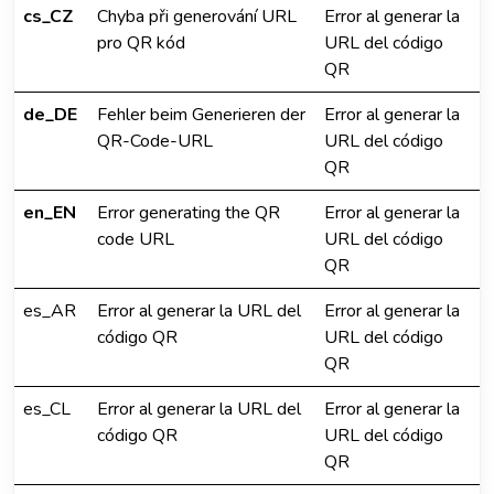
cs_CZ
Chyba při generování URL
Error al generar la
pro QR kód
URL del código
QR
de_DE
Fehler beim Generieren der
Error al generar la
QR-Code-URL
URL del código
QR
en_EN
Error generating the QR
Error al generar la
code URL
URL del código
QR
es_AR
Error al generar la URL del
Error al generar la
código QR
URL del código
QR
es_CL
Error al generar la URL del
Error al generar la
código QR
URL del código
QR