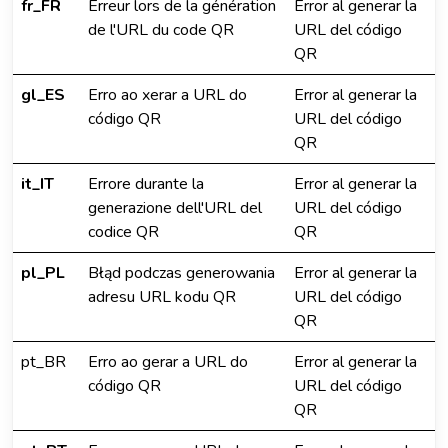
fr_FR
Erreur lors de la génération
Error al generar la
de l'URL du code QR
URL del código
QR
gl_ES
Erro ao xerar a URL do
Error al generar la
código QR
URL del código
QR
it_IT
Errore durante la
Error al generar la
generazione dell'URL del
URL del código
codice QR
QR
pl_PL
Błąd podczas generowania
Error al generar la
adresu URL kodu QR
URL del código
QR
pt_BR
Erro ao gerar a URL do
Error al generar la
código QR
URL del código
QR