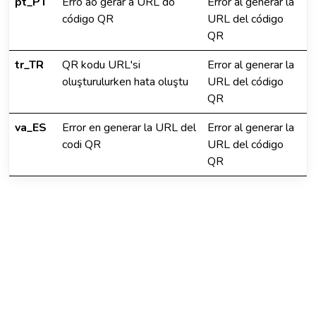
pt_PT
Erro ao gerar a URL do
Error al generar la
código QR
URL del código
QR
tr_TR
QR kodu URL'si
Error al generar la
oluşturulurken hata oluştu
URL del código
QR
va_ES
Error en generar la URL del
Error al generar la
codi QR
URL del código
QR