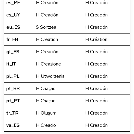
es_PE
H Creación
H Creación
es_UY
H Creación
H Creación
eu_ES
S Sortzea
H Creación
fr_FR
H Création
H Création
gl_ES
H Creación
H Creación
it_IT
H Creazione
H Creación
pl_PL
H Utworzenia
H Creación
pt_BR
H Criação
H Creación
pt_PT
H Criação
H Creación
tr_TR
H Oluşum
H Creación
va_ES
H Creació
H Creación