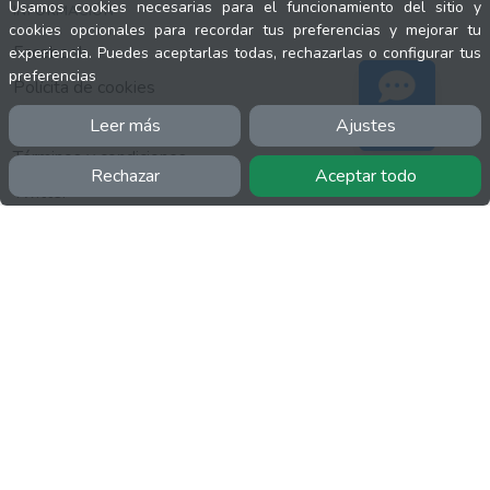
Usamos cookies necesarias para el funcionamiento del sitio y
INFORMACIÓN
cookies opcionales para recordar tus preferencias y mejorar tu
Facebook
experiencia. Puedes aceptarlas todas, rechazarlas o configurar tus
preferencias
Polícita de cookies
Política de privacidad
Leer más
Ajustes
Soporte
Términos y condiciones
Rechazar
Aceptar todo
Twitter
YouTube
MÁS
FactuCon
Normativa de facturación
Programa de Partners
Kit Digital