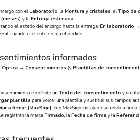
ncargo con el
Laboratorio
, la
Montura y cristales
, el
Tipo de c
a (meses)
y la
Entrega estimada
.
izando el estado del encargo hasta la entrega:
En laboratorio 
real
cuando el cliente recoja el pedido.
sentimientos informados
:
Óptica → Consentimientos
(y
Plantillas de consentimien
onsentimiento e indícale un
Texto del consentimiento
y un títu
gar plantilla
para volcar una plantilla y sustituir sus campos a
iar a firmar (MaxSign)
: con MaxSign instalado se envía a firma 
se registran la marca
Firmado
, la
Fecha de firma
y la
Referenci
as frecuentes