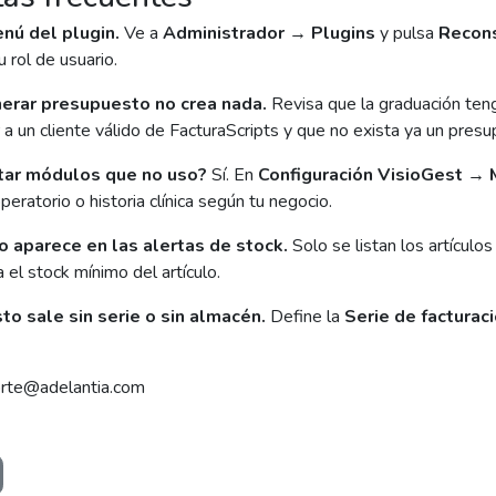
nú del plugin.
Ve a
Administrador → Plugins
y pulsa
Recons
 rol de usuario.
erar presupuesto no crea nada.
Revisa que la graduación teng
 a un cliente válido de FacturaScripts y que no exista ya un pres
tar módulos que no uso?
Sí. En
Configuración VisioGest → 
eratorio o historia clínica según tu negocio.
no aparece en las alertas de stock.
Solo se listan los artículo
 el stock mínimo del artículo.
to sale sin serie o sin almacén.
Define la
Serie de facturac
orte@adelantia.com