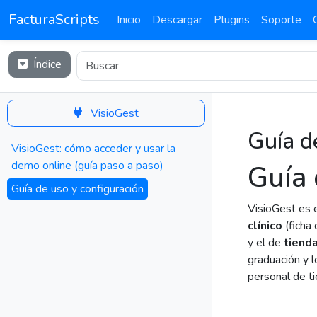
FacturaScripts
Inicio
Descargar
Plugins
Soporte
Índice
VisioGest
Guía d
VisioGest: cómo acceder y usar la
demo online (guía paso a paso)
Guía 
Guía de uso y configuración
VisioGest es e
clínico
(ficha
y el de
tienda
graduación y 
personal de t