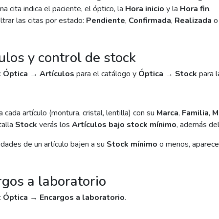
na cita indica el paciente, el óptico, la
Hora inicio
y la
Hora fin
.
ltrar las citas por estado:
Pendiente
,
Confirmada
,
Realizada
ulos y control de stock
:
Óptica → Artículos
para el catálogo y
Óptica → Stock
para l
 cada artículo (montura, cristal, lentilla) con su
Marca
,
Familia
,
M
talla
Stock
verás los
Artículos bajo stock mínimo
, además de
idades de un artículo bajen a su
Stock mínimo
o menos, aparecer
rgos a laboratorio
:
Óptica → Encargos a laboratorio
.