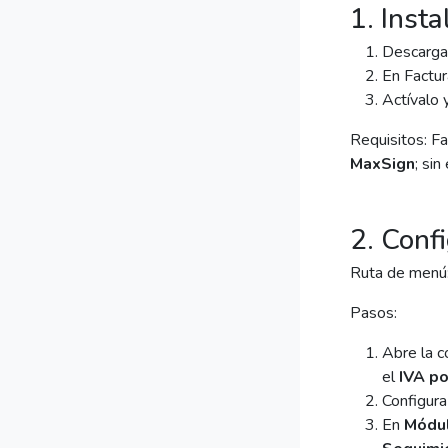
1. Insta
Descarga 
En Factur
Actívalo 
Requisitos: Fa
MaxSign
; si
2. Confi
Ruta de menú
Pasos:
Abre la c
el
IVA po
Configura
En
Módul