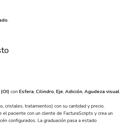
ado
.
sto
 (OI)
con
Esfera
,
Cilindro
,
Eje
,
Adición
,
Agudeza visual
, cristales, tratamientos) con su cantidad y precio.
 el paciente con un cliente de FacturaScripts y crea un
macén configurados. La graduación pasa a estado