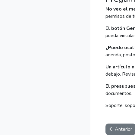
No veo el me
permisos de tu
El botón Gen
pueda vincular
¿Puedo ocul
agenda, postop
Un artículo 
debajo. Revisa
El presupues
documentos.
Soporte: sop
Anterior