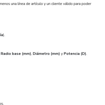
enos una línea de artículo y un cliente válido para poder
ía
).
,
Radio base (mm)
,
Diámetro (mm)
y
Potencia (D)
.
os.