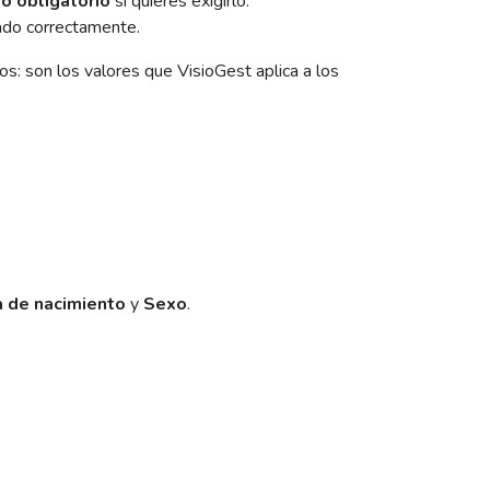
o obligatorio
si quieres exigirlo.
zado correctamente.
: son los valores que VisioGest aplica a los
 de nacimiento
y
Sexo
.