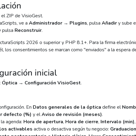
lación
el ZIP de VisioGest.
aScripts, ve a
Administrador → Plugins
, pulsa
Añadir
y sube el
y pulsa
Reconstruir
.
cturaScripts 2026 o superior y PHP 8.1+. Para la firma electrónic
n él, los consentimientos se marcan como "enviados" a la espera de
guración inicial
:
Óptica → Configuración VisioGest
.
onfiguración. En
Datos generales de la óptica
define el
Nombr
r defecto (%)
y el
Aviso de revisión (meses)
.
 la agenda:
Hora de apertura
,
Hora de cierre
,
Intervalo (min)
os activables
activa o desactiva según tu negocio:
Graduacio