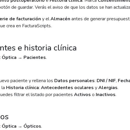
ento postoperatorio
e
Historia clínica
. Marca
Consentimient
botón de guardar. Verás el aviso de que los datos se han actuali
erie de facturación
y el
Almacén
antes de generar presupuestos
e crea en FacturaScripts.
ntes e historia clínica
:
Óptica → Pacientes
.
uevo paciente y rellena los
Datos personales
:
DNI / NIF
,
Fecha
 la
Historia clínica
:
Antecedentes oculares
y
Alergias
.
uedes filtrar el listado por pacientes
Activos
o
Inactivos
.
cos
:
Óptica → Ópticos
.