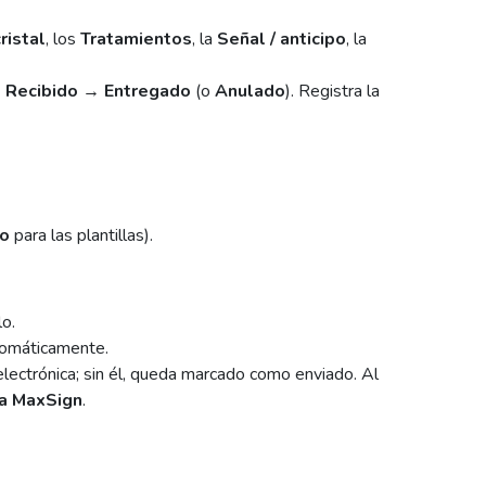
ristal
, los
Tratamientos
, la
Señal / anticipo
, la
→ Recibido → Entregado
(o
Anulado
). Registra la
to
para las plantillas).
lo.
utomáticamente.
electrónica; sin él, queda marcado como enviado. Al
a MaxSign
.