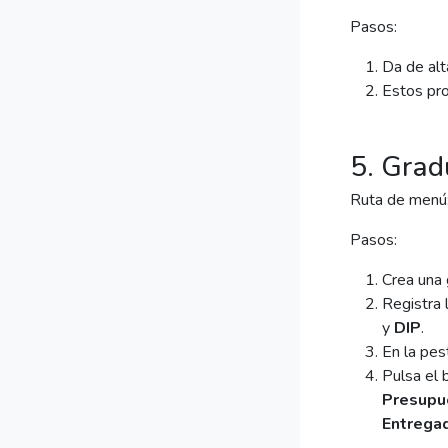
Pasos:
Da de alt
Estos pro
5. Grad
Ruta de menú
Pasos:
Crea una 
Registra 
y
DIP
.
En la pes
Pulsa el
Presupu
Entrega