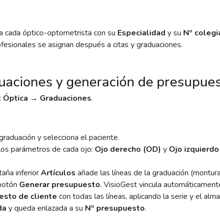
a cada óptico-optometrista con su
Especialidad
y su
Nº colegi
fesionales se asignan después a citas y graduaciones.
uaciones y generación de presupue
:
Óptica → Graduaciones
.
graduación y selecciona el paciente.
los parámetros de cada ojo:
Ojo derecho (OD)
y
Ojo izquierdo
taña inferior
Artículos
añade las líneas de la graduación (monturas
 botón
Generar presupuesto
. VisioGest vincula automáticamente
esto de cliente
con todas las líneas, aplicando la serie y el al
da
y queda enlazada a su
Nº presupuesto
.