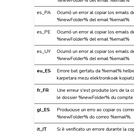
%newFolder% del email %email%
es_PA
Ocurrió un error al copiar los emails 
%newFolder% del email %email%
es_PE
Ocurrió un error al copiar los emails 
%newFolder% del email %email%
es_UY
Ocurrió un error al copiar los emails 
%newFolder% del email %email%
eu_ES
Errore bat gertatu da %email% hel
karpetara mezu elektronikoak kopiat
fr_FR
Une erreur s'est produite lors de la
le dossier %newFolder% du compte
gl_ES
Produciuse un erro ao copiar os corr
%newFolder% do correo %email%.
it_IT
Si è verificato un errore durante la co