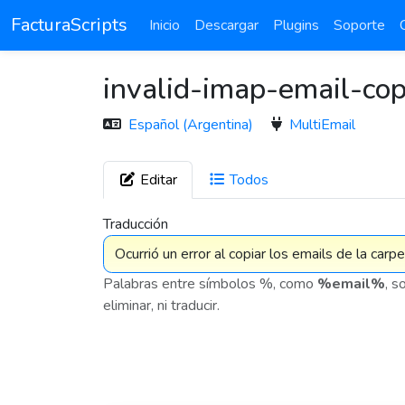
FacturaScripts
Inicio
Descargar
Plugins
Soporte
invalid-imap-email-co
Español (Argentina)
MultiEmail
Editar
Todos
7 576
Traducción
Palabras entre símbolos %, como
%email%
, s
eliminar, ni traducir.