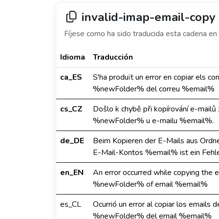
invalid-imap-email-copy
Fíjese como ha sido traducida esta cadena en 
Idioma
Traducción
ca_ES
S'ha produït un error en copiar els c
%newFolder% del correu %email%
cs_CZ
Došlo k chybě při kopírování e-mailů
%newFolder% u e-mailu %email%.
de_DE
Beim Kopieren der E-Mails aus Ord
E-Mail-Kontos %email% ist ein Fehle
en_EN
An error occurred while copying the 
%newFolder% of email %email%
es_CL
Ocurrió un error al copiar los emails 
%newFolder% del email %email%