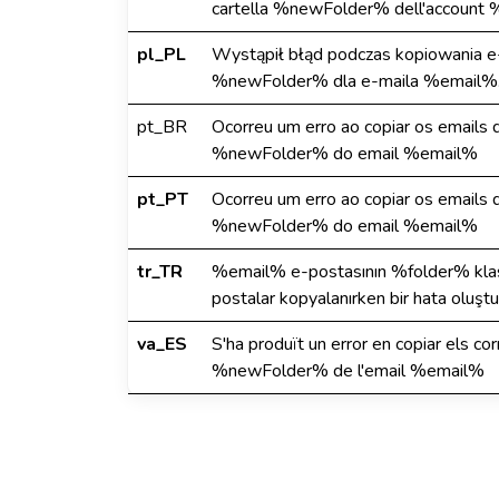
cartella %newFolder% dell'account
pl_PL
Wystąpił błąd podczas kopiowania e-
%newFolder% dla e-maila %email%
pt_BR
Ocorreu um erro ao copiar os emails
%newFolder% do email %email%
pt_PT
Ocorreu um erro ao copiar os emails
%newFolder% do email %email%
tr_TR
%email% e-postasının %folder% kl
postalar kopyalanırken bir hata oluştu
va_ES
S'ha produït un error en copiar els c
%newFolder% de l'email %email%