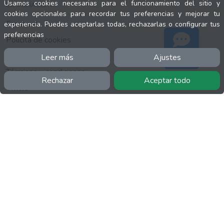
Usamos cookies necesarias para el funcionamiento del sitio y
INFORMACIÓN
cookies opcionales para recordar tus preferencias y mejorar tu
Facebook
experiencia. Puedes aceptarlas todas, rechazarlas o configurar tus
preferencias
Polícita de cookies
Política de privacidad
Leer más
Ajustes
Soporte
Términos y condiciones
Rechazar
Aceptar todo
Twitter
YouTube
MÁS
FactuCon
Normativa de facturación
Programa de Partners
Kit Digital