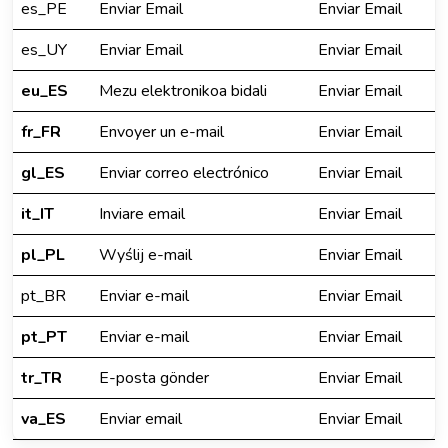
es_PE
Enviar Email
Enviar Email
es_UY
Enviar Email
Enviar Email
eu_ES
Mezu elektronikoa bidali
Enviar Email
fr_FR
Envoyer un e-mail
Enviar Email
gl_ES
Enviar correo electrónico
Enviar Email
it_IT
Inviare email
Enviar Email
pl_PL
Wyślij e-mail
Enviar Email
pt_BR
Enviar e-mail
Enviar Email
pt_PT
Enviar e-mail
Enviar Email
tr_TR
E-posta gönder
Enviar Email
va_ES
Enviar email
Enviar Email