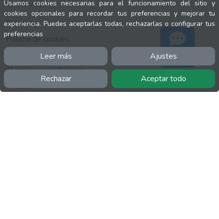
Usamos cookies necesarias para el funcionamiento del sitio y
INFORMACIÓN
cookies opcionales para recordar tus preferencias y mejorar tu
Facebook
experiencia. Puedes aceptarlas todas, rechazarlas o configurar tus
preferencias
Polícita de cookies
Política de privacidad
Leer más
Ajustes
Soporte
Términos y condiciones
Rechazar
Aceptar todo
Twitter
YouTube
MÁS
FactuCon
Normativa de facturación
Programa de Partners
Kit Digital