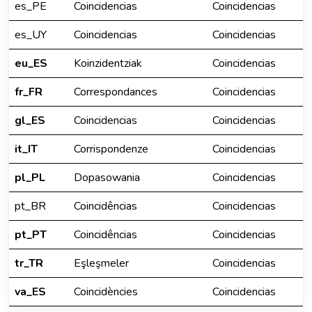
es_PE
Coincidencias
Coincidencias
es_UY
Coincidencias
Coincidencias
eu_ES
Koinzidentziak
Coincidencias
fr_FR
Correspondances
Coincidencias
gl_ES
Coincidencias
Coincidencias
it_IT
Corrispondenze
Coincidencias
pl_PL
Dopasowania
Coincidencias
pt_BR
Coincidências
Coincidencias
pt_PT
Coincidências
Coincidencias
tr_TR
Eşleşmeler
Coincidencias
va_ES
Coincidències
Coincidencias