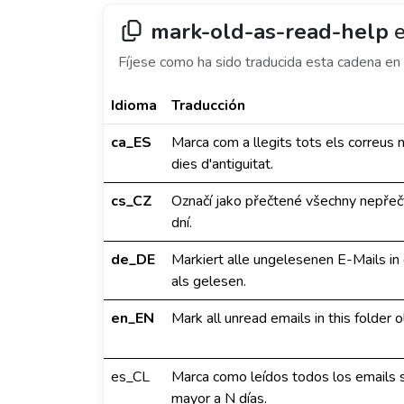
mark-old-as-read-help
e
Fíjese como ha sido traducida esta cadena en 
Idioma
Traducción
ca_ES
Marca com a llegits tots els correus
dies d'antiguitat.
cs_CZ
Označí jako přečtené všechny nepřečt
dní.
de_DE
Markiert alle ungelesenen E-Mails in 
als gelesen.
en_EN
Mark all unread emails in this folder 
es_CL
Marca como leídos todos los emails s
mayor a N días.