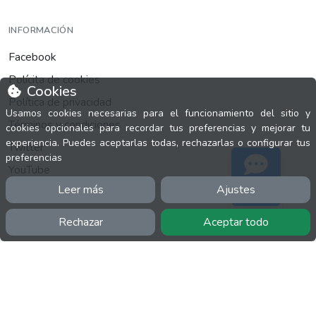
INFORMACIÓN
Facebook
Polícita de cookies
Cookies
Política de privacidad
Usamos cookies necesarias para el funcionamiento del sitio y
Términos y condiciones
cookies opcionales para recordar tus preferencias y mejorar tu
experiencia. Puedes aceptarlas todas, rechazarlas o configurar tus
Twitter
preferencias
YouTube
Leer más
Ajustes
Soporte
Rechazar
Aceptar todo
MÁS
FactuCon
Normativa de facturación
Programa de Partners