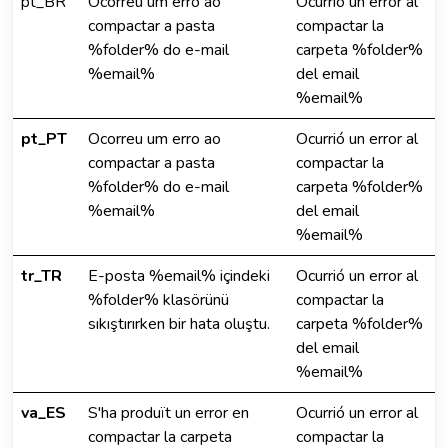
pt_BR
Ocorreu um erro ao
Ocurrió un error al
compactar a pasta
compactar la
%folder% do e-mail
carpeta %folder%
%email%
del email
%email%
pt_PT
Ocorreu um erro ao
Ocurrió un error al
compactar a pasta
compactar la
%folder% do e-mail
carpeta %folder%
%email%
del email
%email%
tr_TR
E-posta %email% içindeki
Ocurrió un error al
%folder% klasörünü
compactar la
sıkıştırırken bir hata oluştu.
carpeta %folder%
del email
%email%
va_ES
S'ha produït un error en
Ocurrió un error al
compactar la carpeta
compactar la