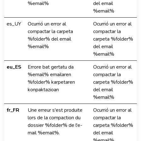
%email%
del email
%email%
es_UY
Ocurrió un error al
Ocurrió un error al
compactar la carpeta
compactar la
%folder% del email
carpeta %folder%
%email%
del email
%email%
eu_ES
Errore bat gertatu da
Ocurrió un error al
%email% emailaren
compactar la
%folder% karpetaren
carpeta %folder%
konpaktazioan
del email
%email%
fr_FR
Une erreur s'est produite
Ocurrió un error al
lors de la compaction du
compactar la
dossier %folder% de l'e-
carpeta %folder%
mail %email%.
del email
%email%