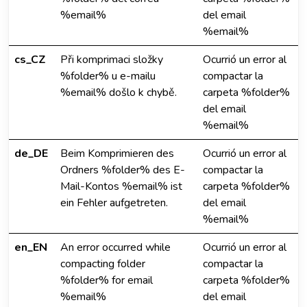
%email%
del email
%email%
cs_CZ
Při komprimaci složky
Ocurrió un error al
%folder% u e-mailu
compactar la
%email% došlo k chybě.
carpeta %folder%
del email
%email%
de_DE
Beim Komprimieren des
Ocurrió un error al
Ordners %folder% des E-
compactar la
Mail-Kontos %email% ist
carpeta %folder%
ein Fehler aufgetreten.
del email
%email%
en_EN
An error occurred while
Ocurrió un error al
compacting folder
compactar la
%folder% for email
carpeta %folder%
%email%
del email