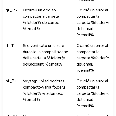
gl_ES
Ocorreu un erro ao
Ocurrió un error al
compactar a carpeta
compactar la
%folder% do correo
carpeta %folder%
%email%
del email
%email%
it_IT
Si è verificato un errore
Ocurrió un error al
durante la compattazione
compactar la
della cartella %folder%
carpeta %folder%
dell'account %email%
del email
%email%
pl_PL
Wystąpił błąd podczas
Ocurrió un error al
kompaktowania folderu
compactar la
%folder% wiadomości
carpeta %folder%
%email%
del email
%email%