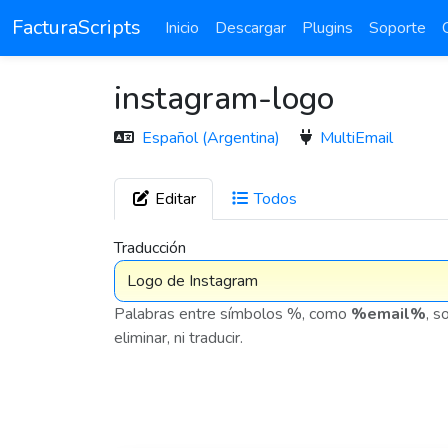
FacturaScripts
Inicio
Descargar
Plugins
Soporte
instagram-logo
Español (Argentina)
MultiEmail
Editar
Todos
7 575
Traducción
Palabras entre símbolos %, como
%email%
, s
eliminar, ni traducir.