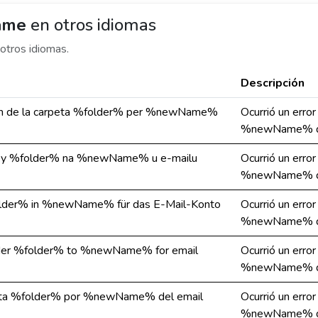
name
en otros idiomas
otros idiomas.
Descripción
l nom de la carpeta %folder% per %newName%
Ocurrió un erro
%newName% de
ožky %folder% na %newName% u e-mailu
Ocurrió un erro
%newName% de
lder% in %newName% für das E-Mail-Konto
Ocurrió un erro
%newName% de
older %folder% to %newName% for email
Ocurrió un erro
%newName% de
arpeta %folder% por %newName% del email
Ocurrió un erro
%newName% de