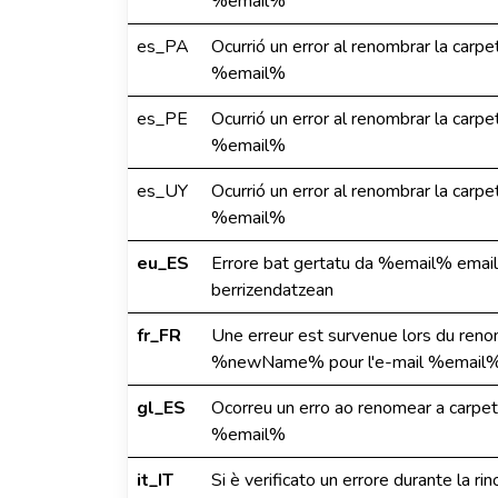
%email%
es_PA
Ocurrió un error al renombrar la c
%email%
es_PE
Ocurrió un error al renombrar la c
%email%
es_UY
Ocurrió un error al renombrar la c
%email%
eu_ES
Errore bat gertatu da %email% em
berrizendatzean
fr_FR
Une erreur est survenue lors du re
%newName% pour l'e-mail %email%
gl_ES
Ocorreu un erro ao renomear a car
%email%
it_IT
Si è verificato un errore durante la r