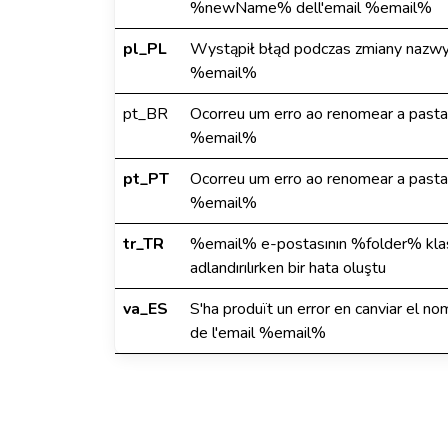
%newName% dell'email %email%
pl_PL
Wystąpił błąd podczas zmiany naz
%email%
pt_BR
Ocorreu um erro ao renomear a pa
%email%
pt_PT
Ocorreu um erro ao renomear a pa
%email%
tr_TR
%email% e-postasının %folder% kl
adlandırılırken bir hata oluştu
va_ES
S'ha produït un error en canviar e
de l'email %email%