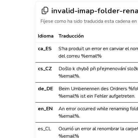
invalid-imap-folder-re
Fíjese como ha sido traducida esta cadena en 
Idioma
Traducción
ca_ES
S'ha produït un error en canviar e
del correu %email%
cs_CZ
Došlo k chybě při přejmenování sl
%email%.
de_DE
Beim Umbenennen des Ordners %fo
%email% ist ein Fehler aufgetreten.
en_EN
An error occurred while renaming f
%email%.
es_CL
Ocurrió un error al renombrar la c
%email%