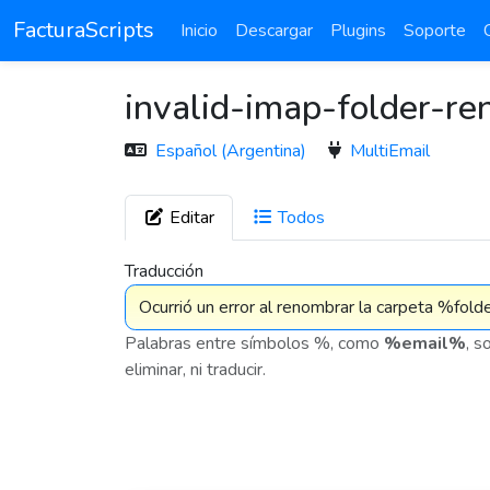
FacturaScripts
Inicio
Descargar
Plugins
Soporte
invalid-imap-folder-r
Español (Argentina)
MultiEmail
Editar
Todos
7 576
Traducción
Palabras entre símbolos %, como
%email%
, s
eliminar, ni traducir.